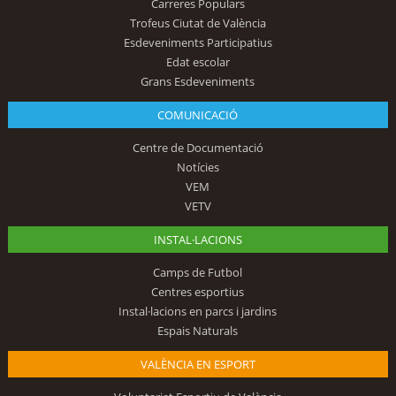
Carreres Populars
Trofeus Ciutat de València
Esdeveniments Participatius
Edat escolar
Grans Esdeveniments
COMUNICACIÓ
Centre de Documentació
Notícies
VEM
VETV
INSTAL·LACIONS
Camps de Futbol
Centres esportius
Instal·lacions en parcs i jardins
Espais Naturals
VALÈNCIA EN ESPORT