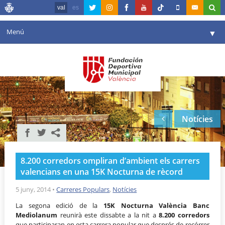
val
es
Menú
▼
La fundació
▼
Agenda
Instal·lacions
▼
Notícies
Comunicació
▼
València en esport
▼
8.200 corredors ompliran d’ambient els carrers
Portal de Transparència
valencians en una 15K Nocturna de rècord
Reserves
5 juny, 2014
•
Carreres Populars
,
Notícies
▼
La segona edició de la
15K Nocturna València Banc
Mediolanum
reunirà este dissabte a la nit a
8.200 corredors
que participaran en esta carrera popular que després de recórrer