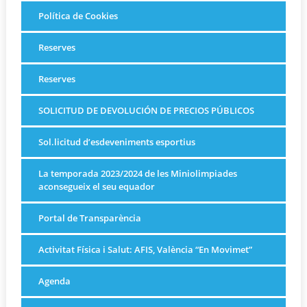
Política de Cookies
Reserves
Reserves
SOLICITUD DE DEVOLUCIÓN DE PRECIOS PÚBLICOS
Sol.licitud d’esdeveniments esportius
La temporada 2023/2024 de les Miniolimpiades
aconsegueix el seu equador
Portal de Transparència
Activitat Física i Salut: AFIS, València “En Movimet”
Agenda