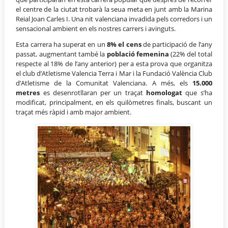
el centre de la ciutat trobarà la seua meta en junt amb la Marina
Reial Joan Carles I. Una nit valenciana invadida pels corredors i un
sensacional ambient en els nostres carrers i avinguts.
Esta carrera ha superat en un
8% el cens
de participació de l’any
passat, augmentant també la
població femenina
(22% del total
respecte al 18% de l’any anterior) per a esta prova que organitza
el club d’Atletisme Valencia Terra i Mar i la Fundació València Club
d’Atletisme de la Comunitat Valenciana. A més, els
15.000
metres
es desenrotllaran per un traçat
homologat
que s’ha
modificat, principalment, en els quilòmetres finals, buscant un
traçat més ràpid i amb major ambient.