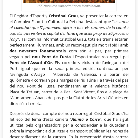
15K Nocturna Valencia Banco Mediolanum.
El Regidor d’Esports,
Cristóbal Grau
, va presentar la carrera en
el Complex Esportiu Cultural La Petxina destacant que “
se suma
al calendari que l’Ajuntament oferix a tots els runners de la ciutat i
aquells que visiten la capital del Túria que acull prop de 30 proves a
l’any
”. Tal com ha informat Cristóbal Grau, tots els trams estaran
perfectament il·luminats, amb un recorregut pla molt ràpid i amb
dos novetats fonamentals
, com són el pas, per primera
vegada pel
nou Pont de Fusta
i l’espectacular recorregut pel
Pont de l’Assud d’Or
. Els corredors eixiran de l’avinguda del
Port, igual que en la seua primera edició, continuaran per
l’avinguda d’Aragó i l’Albereda de València, i a partir del
quilòmetre 4 correran pels marges del riu Túria i, a través del pas
del nou Pont de Fusta, s’endinsaran en la València històrica:
Plaça de Tetuan, carrer de la Paz i Sant Vicent, fins a la plaça de
l’Ajuntament. Abans del pas per la Ciutat de les Arts i Ciències en
direcció a la meta.
Després de donar compte del nou recorregut, Cristóbal Grau s’ha
fet eco del lema d’esta carrera “
Anima o Corre
”; que ha sigut
utilitzat pels organitzadors per a conscienciar a la ciutadania
sobre la importància d’utilitzar el transport públic en les hores de
desenrotllament de la carrera. En la presentació d’esta carrera