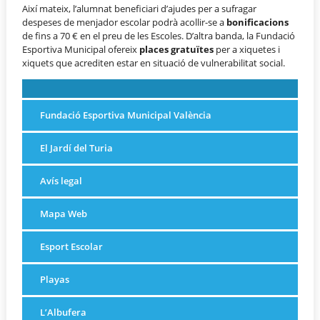
Així mateix, l’alumnat beneficiari d’ajudes per a sufragar
despeses de menjador escolar podrà acollir-se a
bonificacions
de fins a 70 € en el preu de les Escoles. D’altra banda, la Fundació
Esportiva Municipal ofereix
places gratuïtes
per a xiquetes i
xiquets que acrediten estar en situació de vulnerabilitat social.
Fundació Esportiva Municipal València
El Jardí del Turia
Avís legal
Mapa Web
Esport Escolar
Playas
L’Albufera