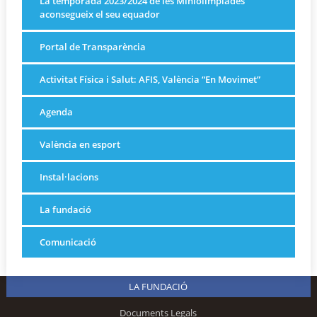
La temporada 2023/2024 de les Miniolimpiades
aconsegueix el seu equador
Portal de Transparència
Activitat Física i Salut: AFIS, València “En Movimet”
Agenda
València en esport
Instal·lacions
La fundació
Comunicació
LA FUNDACIÓ
Documents Legals