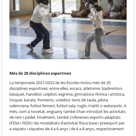
Més de 20 disciplines esportives
La temporada 2021/2022 de les Escoles inclou més de 20
disciplines esportives: entre elles, escacs, atletisme, bàdminton,
bàsquet, handbol, colpbol, esgrima, gimnàstica rítmica i artística,
hoquei, karate, frontenis, voleibol, tenis de taula, pilota
valenciana, futbol femení, futbol sala, rugbi, triatló o waterpolo. A
més, com a novetat, enguany també s’han introduït les activitats
de rem i pàdel. Finalment, també s’ofereixen esports adaptats
(FESA i FEDI) i les modalitats d’activitat física base i preesport per
a xiquets i xiquetes de 4 a 6 anys i de 6 a 8 anys, respectivament