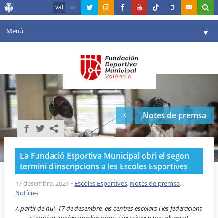
val
es
Menú
▼
La fundació
▼
Agenda
Instal·lacions
▼
Notes de premsa
Comunicació
▼
València en esport
▼
La Fundació Esportiva Municipal obri el segon
Portal de Transparència
termini d’inscripcions a les Escoles Esportives
Reserves
17 desembre, 2021
•
Escoles Esportives
,
Notes de premsa
,
▼
Notícies
A partir de hui, 17 de desembre, els centres escolars i les federacions
esportives poden ampliar grups i inscriure a nou alumnat