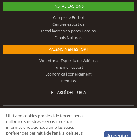
INSTAL·LACIONS
Camps de Futbol
Centres esportius
Instal·lacions en parcs i jardins
Espais Naturals
VALÈNCIA EN ESPORT
Voluntariat Esportiu de València
Turisme i esport
Econòmica i coneixement
Premios
EL JARDÍ DEL TURIA
Utilitzem cookies pròpies i de tercers per a
Segueix-nos
millorar els nostres servicis i mostrar-li
informació relacionada amb les seues
preferències per mitjà de l'anàlisi dels seus
Acceptar