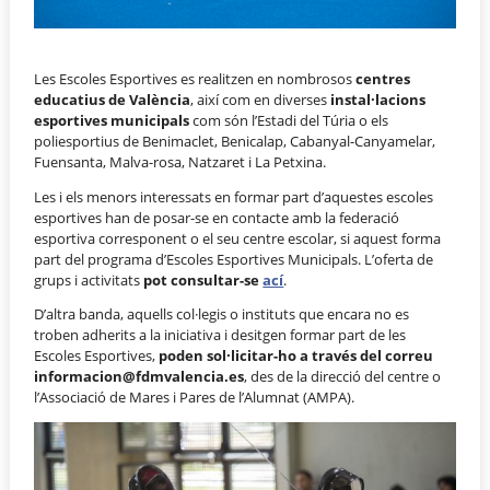
Les Escoles Esportives es realitzen en nombrosos
centres
educatius de València
, així com en diverses
instal·lacions
esportives municipals
com són l’Estadi del Túria o els
poliesportius de Benimaclet, Benicalap, Cabanyal-Canyamelar,
Fuensanta, Malva-rosa, Natzaret i La Petxina.
Les i els menors interessats en formar part d’aquestes escoles
esportives han de posar-se en contacte amb la federació
esportiva corresponent o el seu centre escolar, si aquest forma
part del programa d’Escoles Esportives Municipals. L’oferta de
grups i activitats
pot consultar-se
ací
.
D’altra banda, aquells col·legis o instituts que encara no es
troben adherits a la iniciativa i desitgen formar part de les
Escoles Esportives,
poden sol·licitar-ho a través del correu
informacion@fdmvalencia.es
, des de la direcció del centre o
l’Associació de Mares i Pares de l’Alumnat (AMPA).