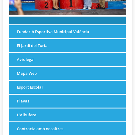
Fundació Esportiva Municipal València
El Jardí del Turia
Avís legal
Mapa Web
Esport Escolar
Playas
L’Albufera
Contracta amb nosaltres