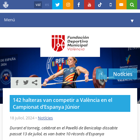
val
es
Menú
▼
La fundació
▼
Agenda
Instal·lacions
▼
Notícies
Comunicació
▼
València en esport
▼
142 halteras van competir a València en el
Portal de Transparència
Campionat d’Espanya Júnior
Reserves
18 juliol, 2024
•
Notícies
▼
Durant el torneig, celebrat en el Pavelló de Benicalap dissabte
passat 13 de juliol, es van batre 10 rècords d’Espanya