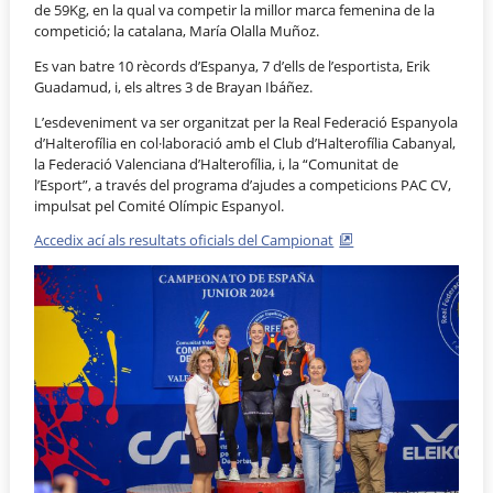
de 59Kg, en la qual va competir la millor marca femenina de la
competició; la catalana, María Olalla Muñoz.
Es van batre 10 rècords d’Espanya, 7 d’ells de l’esportista, Erik
Guadamud, i, els altres 3 de Brayan Ibáñez.
L’esdeveniment va ser organitzat per la Real Federació Espanyola
d’Halterofília en col·laboració amb el Club d’Halterofília Cabanyal,
la Federació Valenciana d’Halterofília, i, la “Comunitat de
l’Esport”, a través del programa d’ajudes a competicions PAC CV,
impulsat pel Comité Olímpic Espanyol.
Accedix ací als resultats oficials del Campionat