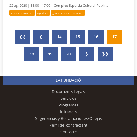
22 ag. 2020 |
11:00 - 17:00 |
Complex Esportiu Cultural Petxina
esdeveniments
ajedrez
grans esdeveniments
❮❮
❮
14
15
16
17
18
19
20
❯
❯❯
LA FUNDACIÓ
Documents Legals
Servicios
Programes
Intranets
Sugerencias y Reclamaciones/Quejas
Perfil del contractant
Contacte