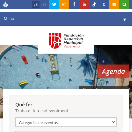
val
es
Menú
▼
La fundació
▼
Agenda
Instal·lacions
▼
Agenda
Comunicació
▼
València en esport
▼
Grans Esdeveniments
Portal de Transparència
Què fer
Troba el teu esdeveniment
Reserves
▼