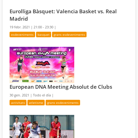
Eurolliga Bàsquet: Valencia Basket vs. Real
Madrid
19 febr. 2021 |
21:00 - 23:30 |
esdeveniments
basquet
grans esdeveniments
European DNA Meeting Absolut de Clubs
30 gen. 2021 |
Todo el día |
activitats
atletisme
grans esdeveniments