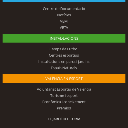
Centre de Documentació
Notícies
VEM
VETV
INSTAL·LACIONS
Camps de Futbol
Centres esportius
Instal·lacions en parcs i jardins
Espais Naturals
VALÈNCIA EN ESPORT
Voluntariat Esportiu de València
Turisme i esport
Econòmica i coneixement
Premios
EL JARDÍ DEL TURIA