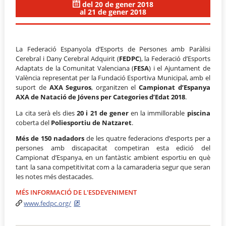
del 20 de gener 2018
al 21 de gener 2018
La Federació Espanyola d’Esports de Persones amb Paràlisi
Cerebral i Dany Cerebral Adquirit (
FEDPC
), la Federació d’Esports
Adaptats de la Comunitat Valenciana (
FESA
) i el Ajuntament de
València representat per la Fundació Esportiva Municipal, amb el
suport de
AXA Seguros
, organitzen el
Campionat d’Espanya
AXA de Natació de Jóvens per Categories d’Edat 2018
.
La cita serà els dies
20 i 21 de gener
en la immillorable
piscina
coberta del
Poliesportiu de Natzaret
.
Més de 150 nadadors
de les quatre federacions d’esports per a
persones amb discapacitat competiran esta edició del
Campionat d’Espanya, en un fantàstic ambient esportiu en què
tant la sana competitivitat com a la camaraderia segur que seran
les notes més destacades.
MÉS INFORMACIÓ DE L'ESDEVENIMENT
www.fedpc.org/