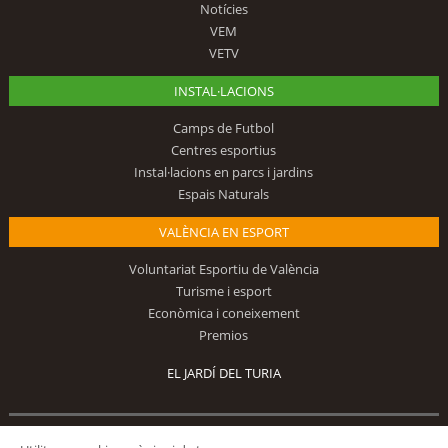
Notícies
VEM
VETV
INSTAL·LACIONS
Camps de Futbol
Centres esportius
Instal·lacions en parcs i jardins
Espais Naturals
VALÈNCIA EN ESPORT
Voluntariat Esportiu de València
Turisme i esport
Econòmica i coneixement
Premios
EL JARDÍ DEL TURIA