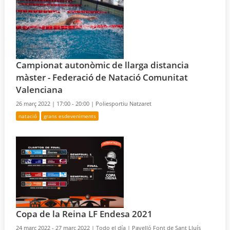
Campionat autonòmic de llarga distancia
màster - Federació de Natació Comunitat
Valenciana
26 març 2022 |
17:00 - 20:00 |
Poliesportiu Natzaret
natació
grans esdeveniments
Copa de la Reina LF Endesa 2021
24 març 2022 - 27 març 2022 |
Todo el día |
Pavelló Font de Sant Lluís