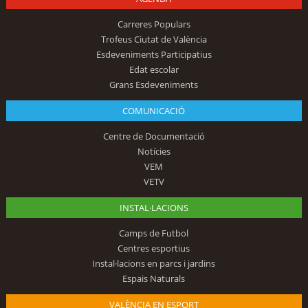
Carreres Populars
Trofeus Ciutat de València
Esdeveniments Participatius
Edat escolar
Grans Esdeveniments
COMUNICACIÓ
Centre de Documentació
Notícies
VEM
VETV
INSTAL·LACIONS
Camps de Futbol
Centres esportius
Instal·lacions en parcs i jardins
Espais Naturals
VALÈNCIA EN ESPORT