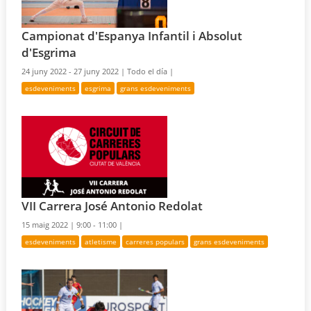
Campionat d'Espanya Infantil i Absolut
d'Esgrima
24 juny 2022 - 27 juny 2022 |
Todo el día |
esdeveniments
esgrima
grans esdeveniments
VII Carrera José Antonio Redolat
15 maig 2022 |
9:00 - 11:00 |
esdeveniments
atletisme
carreres populars
grans esdeveniments