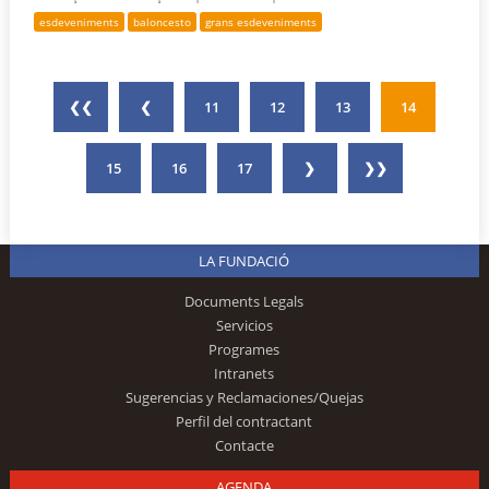
esdeveniments
baloncesto
grans esdeveniments
❮❮
❮
11
12
13
14
15
16
17
❯
❯❯
LA FUNDACIÓ
Documents Legals
Servicios
Programes
Intranets
Sugerencias y Reclamaciones/Quejas
Perfil del contractant
Contacte
AGENDA