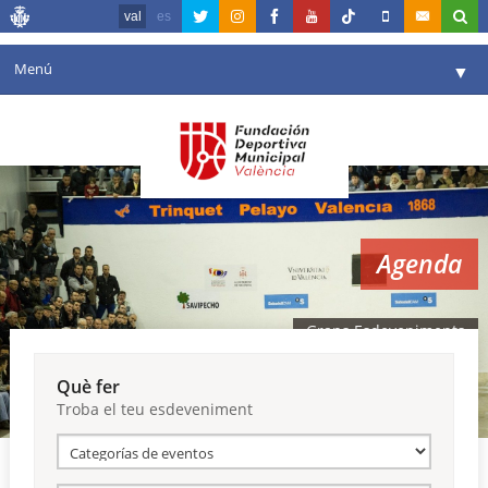
val
es
Menú
▼
La fundació
▼
Agenda
Instal·lacions
▼
Agenda
Comunicació
▼
València en esport
▼
Grans Esdeveniments
Portal de Transparència
Què fer
Troba el teu esdeveniment
Reserves
▼