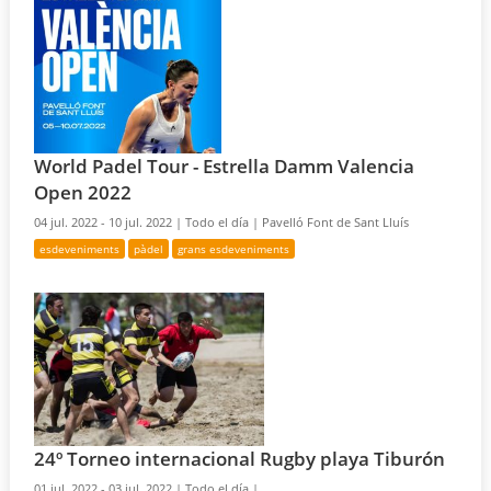
World Padel Tour - Estrella Damm Valencia
Open 2022
04 jul. 2022 - 10 jul. 2022 |
Todo el día |
Pavelló Font de Sant Lluís
esdeveniments
pàdel
grans esdeveniments
24º Torneo internacional Rugby playa Tiburón
01 jul. 2022 - 03 jul. 2022 |
Todo el día |