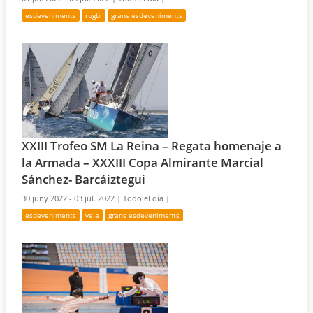
esdeveniments
rugbi
grans esdeveniments
XXIII Trofeo SM La Reina – Regata homenaje a
la Armada – XXXIII Copa Almirante Marcial
Sánchez- Barcáiztegui
30 juny 2022 - 03 jul. 2022 |
Todo el día |
esdeveniments
vela
grans esdeveniments