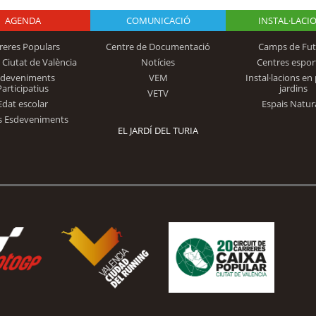
AGENDA
Logo Fundación
COMUNICACIÓ
INSTAL·LACI
reres Populars
Centre de Documentació
Camps de Fut
 Ciutat de València
Notícies
Centres espor
Trinidad Alfonso
sdeveniments
VEM
Instal·lacions en 
Participatius
jardins
VETV
Edat escolar
Espais Natur
s Esdeveniments
EL JARDÍ DEL TURIA