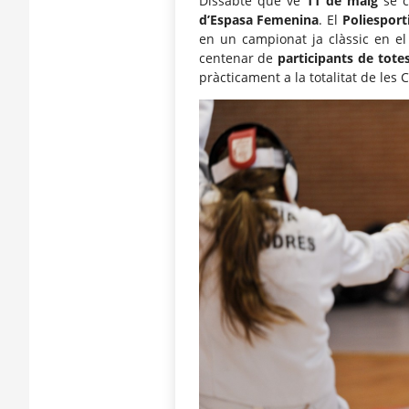
Dissabte que ve
11 de maig
se c
d’Espasa Femenina
. El
Poliesport
en un campionat ja clàssic en e
centenar de
participants de totes
pràcticament a la totalitat de le