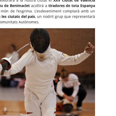
elebrarà a la nostra ciutat el
XXV Ciutat de València
iu de Benimaclet
acollirà a
tiradores de tota Espanya
l món de l’esgrima. L’esdeveniment comptarà amb un
 les ciutats del país
, un nodrit grup que representarà
s Comunitats Autònomes.