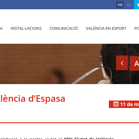
val
es
A
INSTAL·LACIONS
COMUNICACIÓ
VALÈNCIA EN ESPORT
PO
A
lència d’Espasa
11 de m