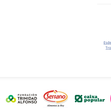
Esd
Tro