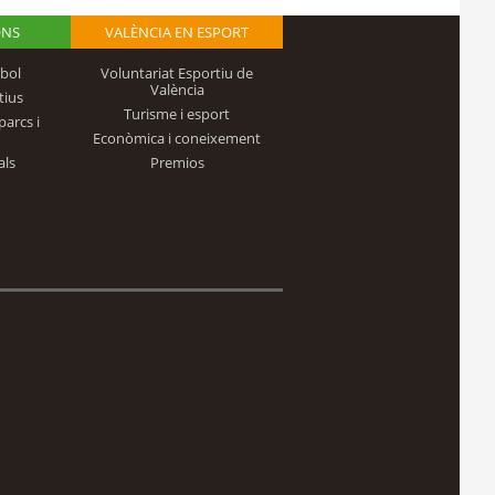
ONS
VALÈNCIA EN ESPORT
bol
Voluntariat Esportiu de
València
tius
Turisme i esport
parcs i
Econòmica i coneixement
als
Premios