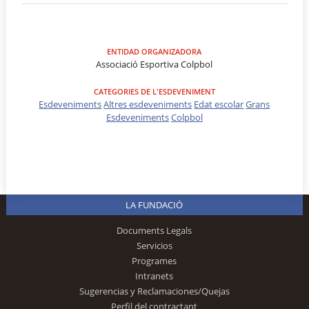
ENTIDAD ORGANIZADORA
Associació Esportiva Colpbol
CATEGORIES DE L'ESDEVENIMENT
Esdeveniments
Altres esdeveniments
Edat escolar
Grans
Esdeveniments
Colpbol
LA FUNDACIÓ
Documents Legals
Servicios
Programes
Intranets
Sugerencias y Reclamaciones/Quejas
Perfil del contractant