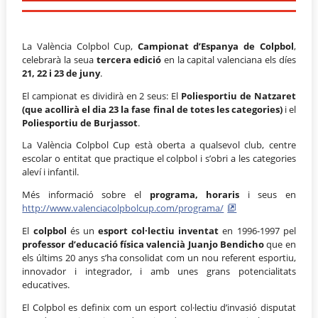
La València Colpbol Cup,
Campionat d’Espanya de Colpbol
,
celebrarà la seua
tercera edició
en la capital valenciana els díes
21, 22 i 23 de juny
.
El campionat es dividirà en 2 seus: El
Poliesportiu de Natzaret
(que acollirà el dia 23 la fase final de totes les categories)
i el
Poliesportiu de Burjassot
.
La València Colpbol Cup està oberta a qualsevol club, centre
escolar o entitat que practique el colpbol i s’obri a les categories
aleví i infantil.
Més informació sobre el
programa, horaris
i seus en
http://www.valenciacolpbolcup.com/programa/
El
colpbol
és un
esport col·lectiu inventat
en 1996-1997 pel
professor d’educació física valencià Juanjo Bendicho
que en
els últims 20 anys s’ha consolidat com un nou referent esportiu,
innovador i integrador, i amb unes grans potencialitats
educatives.
El Colpbol es definix com un esport col·lectiu d’invasió disputat