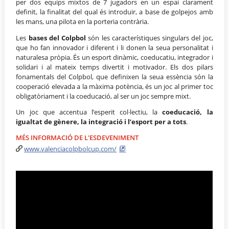
per dos equips mixtos de 7 jugadors en un espai clarament
definit, la finalitat del qual és introduir, a base de golpejos amb
les mans, una pilota en la porteria contrària.
Les
bases del Colpbol
són les característiques singulars del joc,
que ho fan innovador i diferent i li donen la seua personalitat i
naturalesa pròpia. És un esport dinàmic, coeducatiu, integrador i
solidari i al mateix temps divertit i motivador. Els dos pilars
fonamentals del Colpbol, que definixen la seua essència són la
cooperació elevada a la màxima potència, és un joc al primer toc
obligatòriament i la coeducació, al ser un joc sempre mixt.
Un joc que accentua l’esperit col·lectiu, la
coeducació, la
igualtat de gènere, la integració i l’esport per a tots
.
MÉS INFORMACIÓ DE L'ESDEVENIMENT
www.valenciacolpbolcup.com/