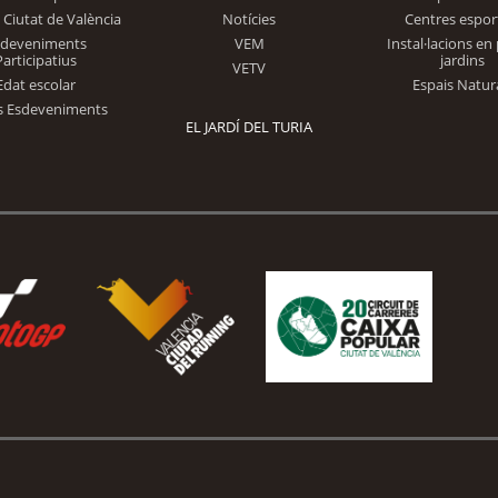
 Ciutat de València
Notícies
Centres espor
Trinidad Alfonso
sdeveniments
VEM
Instal·lacions en 
Participatius
jardins
VETV
Edat escolar
Espais Natur
s Esdeveniments
EL JARDÍ DEL TURIA