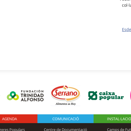
col·
Esd
AGENDA
Logo Fundación
COMUNICACIÓ
INSTAL·LACI
reres Populars
Centre de Documentació
Camps de Fut