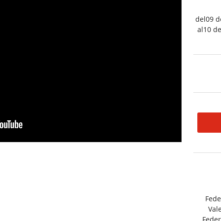
del09 d
al10 d
Fede
Val
Feder