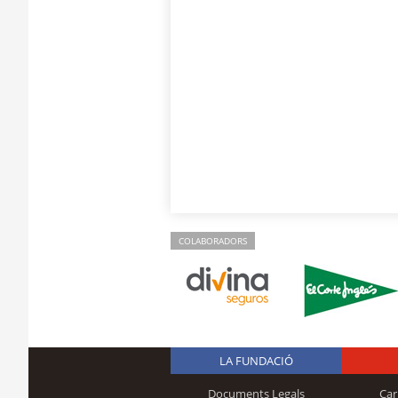
COLABORADORS
LA FUNDACIÓ
Documents Legals
Car