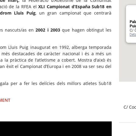
de març
, la Federació d’Atletisme de la Comunitat
ació de la RFEA el
XLI Campionat d’España Sub18 en
òdrom Lluis Puig
, un gran campionat que centrarà
Pal
Pui
tes nascuts/as en
2002 i 2003
que hagen obtingut les
C/ C
Deta
rom Lluis Puig inaugurat en 1992, alberga temporada
 més destacades de caràcter nacional i és a més un
a la pràctica de l’atletisme a cobert. Mostra d’això és
n èxit el Campionat d’Europa i en 2008 va ser seu del
gala per a fer les delícies dels millors atletes Sub18
IMENT
C/ Co