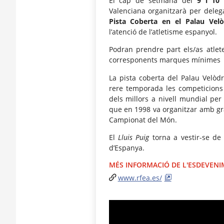
El cap de setmana del
9 i 10 
Valenciana organitzarà per deleg
Pista Coberta en el Palau Vel
l’atenció de l’atletisme espanyol.
Podran prendre part els/as atle
corresponents marques mínimes
La pista coberta del Palau Velòd
rere temporada les competicions
dels millors a nivell mundial per 
que en 1998 va organitzar amb gra
Campionat del Món.
El
Lluis Puig
torna a vestir-se de 
d’Espanya.
MÉS INFORMACIÓ DE L'ESDEVEN
www.rfea.es/