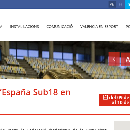
val
es
A
INSTAL·LACIONS
COMUNICACIÓ
VALÈNCIA EN ESPORT
PO
A
’España Sub18 en
del 09 d
al 10 d