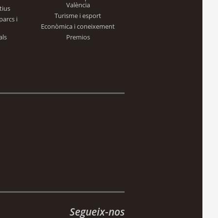
València
tius
Turisme i esport
parcs i
Econòmica i coneixement
als
Premios
Segueix-nos