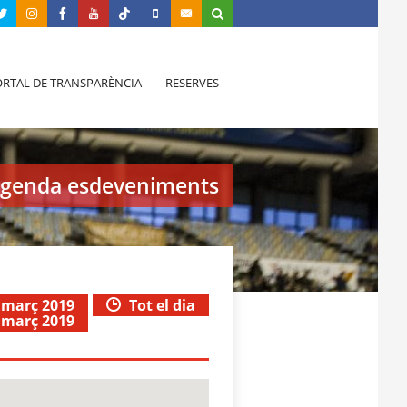
RTAL DE TRANSPARÈNCIA
RESERVES
genda esdeveniments
e març 2019
Tot el dia
e març 2019