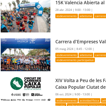
15K Valencia Abierta a
28 abr. 2024 |
9:00 - 13:00 |
esdeveniments
atletisme
carrere
Carrera d'Empreses Val
05 maig 2024 |
8:45 - 12:00 |
esdeveniments
atletisme
carrere
esdeveniments participatius
XIV Volta a Peu de les F
Caixa Popular Ciutat de
06 oct. 2024 |
9:00 - 13:00 |
esdeveniments
actividad física
at
escolar
esdeveniments participatius