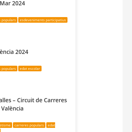
l Mar 2024
s populars
esdeveniments participatius
ència 2024
s populars
edat escolar
alles – Circuit de Carreres
 València
letisme
carreres populars
edat