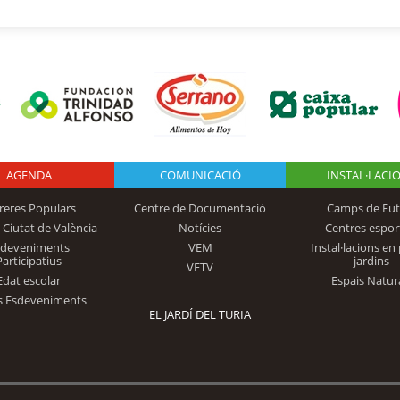
AGENDA
Logo Fundación
COMUNICACIÓ
INSTAL·LACI
reres Populars
Centre de Documentació
Camps de Fut
 Ciutat de València
Notícies
Centres espor
Trinidad Alfonso
sdeveniments
VEM
Instal·lacions en 
Participatius
jardins
VETV
Edat escolar
Espais Natur
s Esdeveniments
EL JARDÍ DEL TURIA