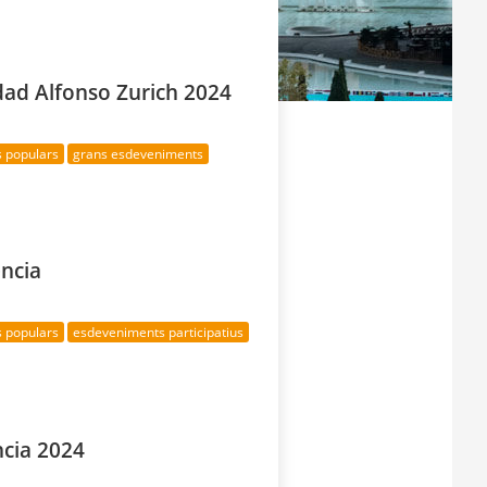
dad Alfonso Zurich 2024
s populars
grans esdeveniments
ncia
s populars
esdeveniments participatius
ncia 2024