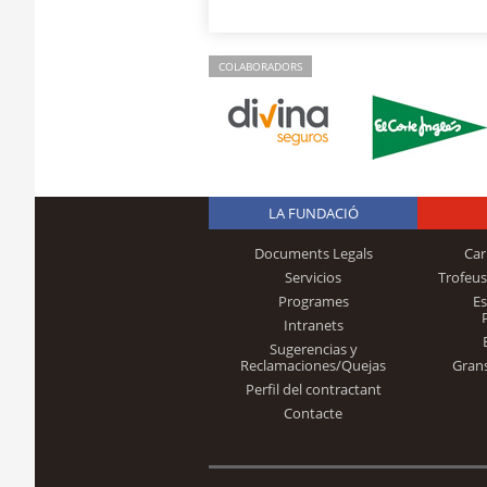
COLABORADORS
LA FUNDACIÓ
Documents Legals
Car
Servicios
Trofeus
Programes
E
Intranets
Sugerencias y
Reclamaciones/Quejas
Gran
Perfil del contractant
Contacte