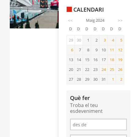
CALENDARI
<<
Maig 2024
>>
D
D
D
D
D
D
D
29
30
1
2
3
4
5
3
4
5
6
7
8
9
10
11
12
6
11
12
13
14
15
16
17
18
19
18
19
20
21
22
23
24
25
26
24
25
26
27
28
29
30
31
1
2
1
2
Què fer
Troba el teu
esdeveniment