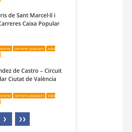
ris de Sant Marcel·lí i
 Carreres Caixa Popular
letisme
carreres populars
edat
dez de Castro – Circuit
ar Ciutat de València
letisme
carreres populars
edat
❯
❯❯