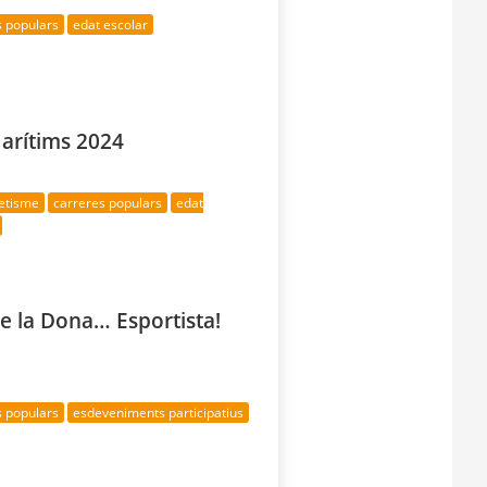
s populars
edat escolar
Marítims 2024
letisme
carreres populars
edat
e la Dona… Esportista!
s populars
esdeveniments participatius