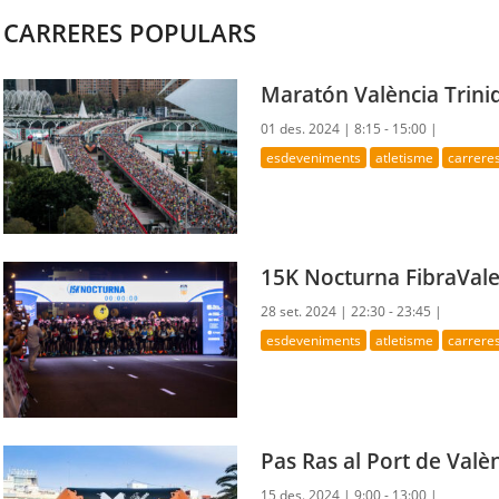
CARRERES POPULARS
Maratón València Trini
01 des. 2024 |
8:15 - 15:00 |
esdeveniments
atletisme
carrere
15K Nocturna FibraVale
28 set. 2024 |
22:30 - 23:45 |
esdeveniments
atletisme
carrere
Pas Ras al Port de Valè
15 des. 2024 |
9:00 - 13:00 |