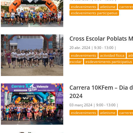
esdeveniments
atletisme
carrere
esdeveniments participatius
Cross Escolar Poblats 
20 abr. 2024 |
9:30 - 13:00 |
esdeveniments
actividad física
at
escolar
esdeveniments participatius
Carrera 10KFem – Dia d
2024
03 març 2024 |
9:00 - 13:00 |
esdeveniments
atletisme
carrere