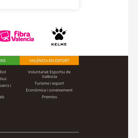
ONS
VALÈNCIA EN ESPORT
bol
Voluntariat Esportiu de
València
tius
Turisme i esport
parcs i
Econòmica i coneixement
als
Premios