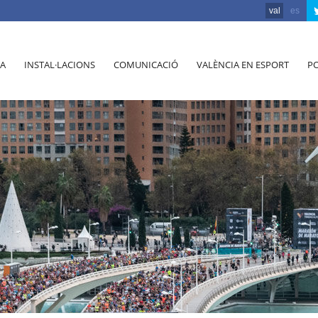
val
es
A
INSTAL·LACIONS
COMUNICACIÓ
VALÈNCIA EN ESPORT
PO