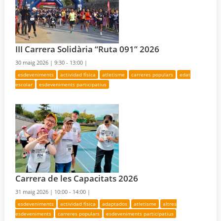
III Carrera Solidària “Ruta 091” 2026
30 maig 2026 |
9:30 - 13:00 |
esdeveniments
actividad física
atletisme
carreres populars
edat
escolar
esdeveniments participatius
Carrera de les Capacitats 2026
31 maig 2026 |
10:00 - 14:00 |
esdeveniments
actividad física
adaptados
atletisme
altres
esdeveniments
carreres populars
esdeveniments participatius