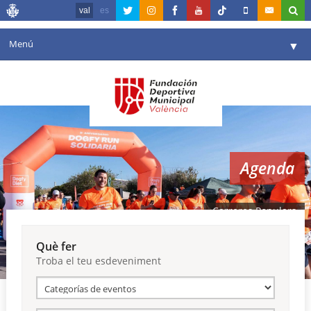
val
es
Menú
▼
La fundació
▼
Agenda
Instal·lacions
▼
Agenda
Comunicació
▼
València en esport
▼
Carreres Populars
Portal de Transparència
Què fer
Troba el teu esdeveniment
Reserves
▼