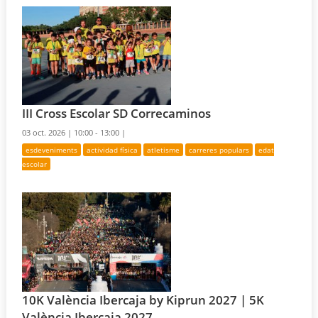
III Cross Escolar SD Correcaminos
03 oct. 2026 |
10:00 - 13:00 |
esdeveniments
actividad física
atletisme
carreres populars
edat
escolar
10K València Ibercaja by Kiprun 2027 | 5K
València Ibercaja 2027