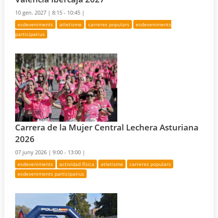
10 gen. 2027 |
8:15 - 10:45 |
esdeveniments
atletisme
carreres populars
esdeveniments
participatius
Carrera de la Mujer Central Lechera Asturiana
2026
07 juny 2026 |
9:00 - 13:00 |
esdeveniments
actividad física
atletisme
carreres populars
esdeveniments participatius