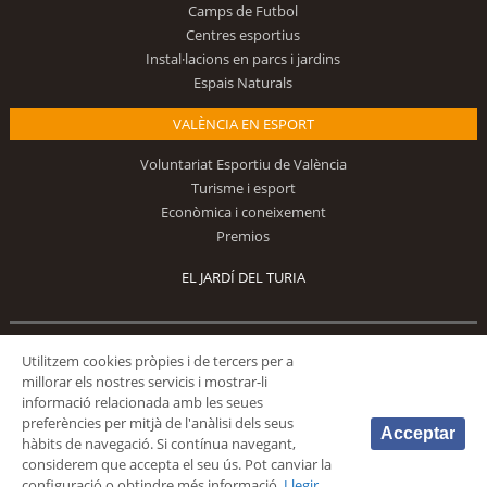
Camps de Futbol
Centres esportius
Instal·lacions en parcs i jardins
Espais Naturals
VALÈNCIA EN ESPORT
Voluntariat Esportiu de València
Turisme i esport
Econòmica i coneixement
Premios
EL JARDÍ DEL TURIA
Segueix-nos
Utilitzem cookies pròpies i de tercers per a
millorar els nostres servicis i mostrar-li
informació relacionada amb les seues
preferències per mitjà de l'anàlisi dels seus
Acceptar
hàbits de navegació. Si contínua navegant,
considerem que accepta el seu ús. Pot canviar la
configuració o obtindre més informació.
Llegir
© 2026 Fundación Deportiva Municipal Valencia |
AVÍS LEGAL
|
POLÍTICA DE