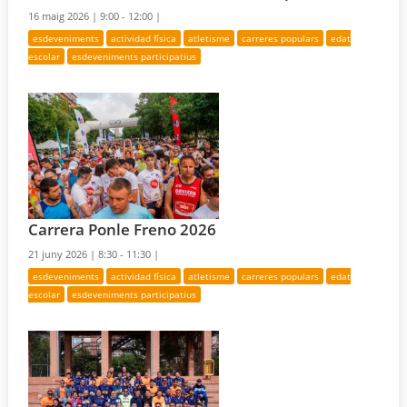
16 maig 2026 |
9:00 - 12:00 |
esdeveniments
actividad física
atletisme
carreres populars
edat
escolar
esdeveniments participatius
Carrera Ponle Freno 2026
21 juny 2026 |
8:30 - 11:30 |
esdeveniments
actividad física
atletisme
carreres populars
edat
escolar
esdeveniments participatius