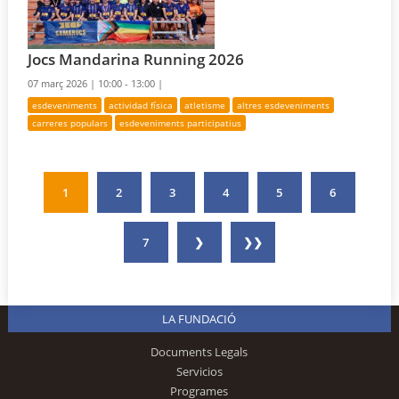
Jocs Mandarina Running 2026
07 març 2026 |
10:00 - 13:00 |
esdeveniments
actividad física
atletisme
altres esdeveniments
carreres populars
esdeveniments participatius
1
2
3
4
5
6
7
❯
❯❯
LA FUNDACIÓ
Documents Legals
Servicios
Programes