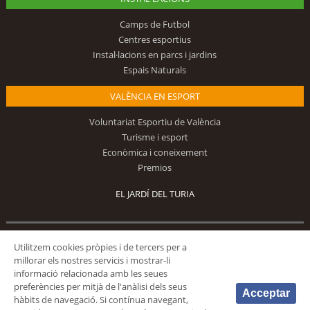
Camps de Futbol
Centres esportius
Instal·lacions en parcs i jardins
Espais Naturals
VALÈNCIA EN ESPORT
Voluntariat Esportiu de València
Turisme i esport
Econòmica i coneixement
Premios
EL JARDÍ DEL TURIA
Segueix-nos
Utilitzem cookies pròpies i de tercers per a
millorar els nostres servicis i mostrar-li
informació relacionada amb les seues
preferències per mitjà de l'anàlisi dels seus
Acceptar
hàbits de navegació. Si contínua navegant,