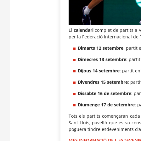
El
calendari
complet de partits a 
per la Federació Internacional de 
Dimarts 12 setembre
: partit
Dimecres 13 setembre
: parti
Dijous 14 setembre
: partit e
Divendres 15 setembre
: part
Dissabte 16 de setembre
: par
Diumenge 17 de setembre
: p
Tots els partits començaran cada
Sant Lluís, pavelló que es va con
poguera tindre esdeveniments d’alt
MÉS INFORMACIÓ DE L'ESDEVEN