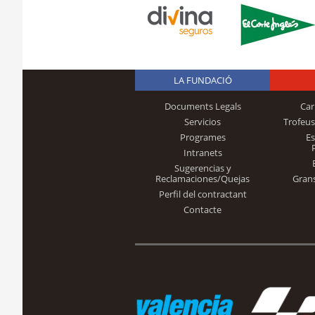
LA FUNDACIÓ
Documents Legals
Car
Servicios
Trofeus
Programes
E
Intranets
Sugerencias y
Reclamaciones/Quejas
Gran
Perfil del contractant
Contacte