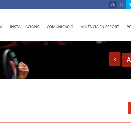
val
es
A
INSTAL·LACIONS
COMUNICACIÓ
VALÈNCIA EN ESPORT
PO
A
3