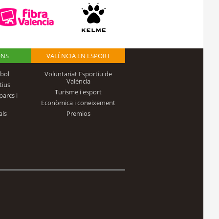
ONS
VALÈNCIA EN ESPORT
bol
Voluntariat Esportiu de
València
tius
Turisme i esport
parcs i
Econòmica i coneixement
als
Premios