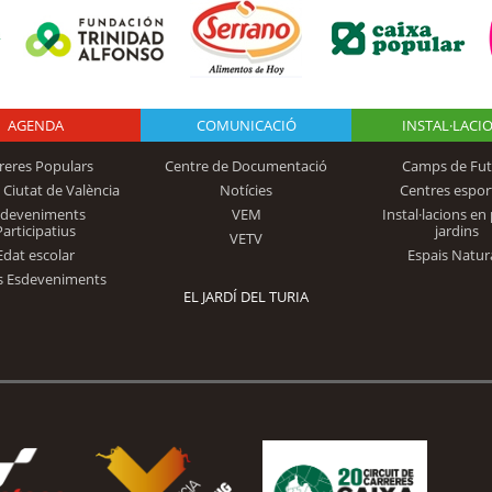
AGENDA
Logo Fundación
COMUNICACIÓ
INSTAL·LACI
reres Populars
Centre de Documentació
Camps de Fut
 Ciutat de València
Notícies
Centres espor
Trinidad Alfonso
sdeveniments
VEM
Instal·lacions en 
Participatius
jardins
VETV
Edat escolar
Espais Natur
s Esdeveniments
EL JARDÍ DEL TURIA