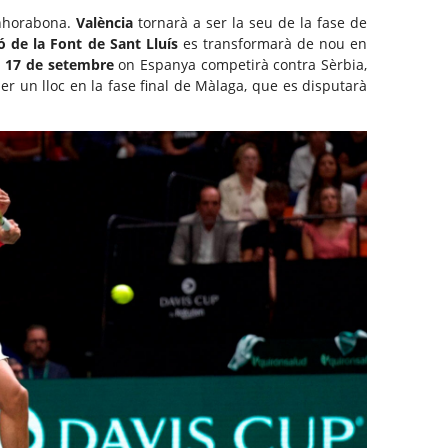
’enhorabona.
València
tornarà a ser la seu de la fase de
ó de la Font de Sant Lluís
es transformarà de nou en
l 17 de setembre
on Espanya competirà contra Sèrbia,
er un lloc en la fase final de Màlaga, que es disputarà