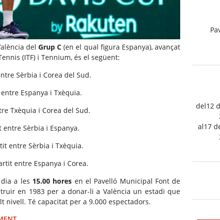
Pav
València del
Grup C
(en el qual figura Espanya), avançat
Tennis (ITF) i Tennium, és el següent:
 entre Sèrbia i Corea del Sud.
t entre Espanya i Txèquia.
del12 
ntre Txèquia i Corea del Sud.
al17 d
it entre Sèrbia i Espanya.
tit entre Sèrbia i Txèquia.
artit entre Espanya i Corea.
 dia a les
15.00 hores
en el Pavelló Municipal Font de
struir en 1983 per a donar-li a València un estadi que
 nivell. Té capacitat per a 9.000 espectadors.
IMENT