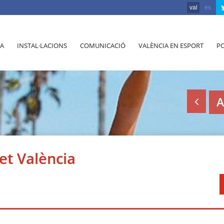
val
es
A
INSTAL·LACIONS
COMUNICACIÓ
VALÈNCIA EN ESPORT
PO
A
et València