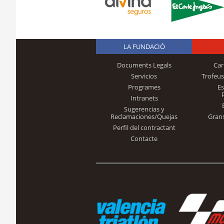
LA FUNDACIÓ
Documents Legals
Car
Servicios
Trofeus
Programes
E
Intranets
Sugerencias y
Reclamaciones/Quejas
Gran
Perfil del contractant
Contacte