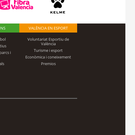
ONS
VALÈNCIA EN ESPORT
bol
Voluntariat Esportiu de
València
tius
Turisme i esport
parcs i
Econòmica i coneixement
als
Premios