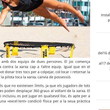
Insta
p
del16 
 amb dos equips de dues persones. El joc comença
al17 d
 contra la xarxa cap a l’altre equip. Igual que en el
pot donar tres tocs per a colpejar, col·locar i retornar la
la pilota toca la xarxa, canvia de possessió.
és que no existeixen límits, ja que els jugadors de tots
es poden desplaçar 360 graus al voltant de la xarxa. El
 inclusiu, es pot jugar en qualsevol lloc, és apte per a
una «excel·lent» condició física per a la seua pràctica