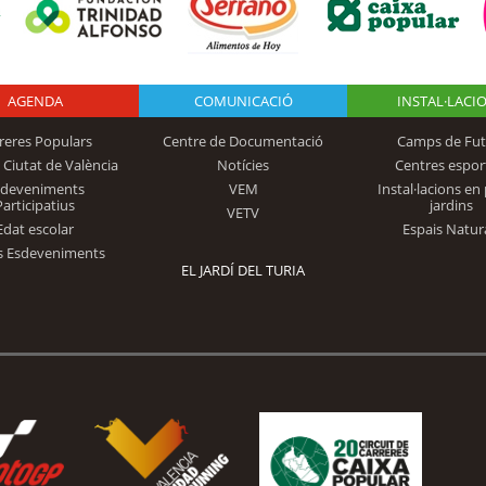
AGENDA
Logo Fundación
COMUNICACIÓ
INSTAL·LACI
reres Populars
Centre de Documentació
Camps de Fut
 Ciutat de València
Notícies
Centres espor
Trinidad Alfonso
sdeveniments
VEM
Instal·lacions en 
Participatius
jardins
VETV
Edat escolar
Espais Natur
s Esdeveniments
EL JARDÍ DEL TURIA