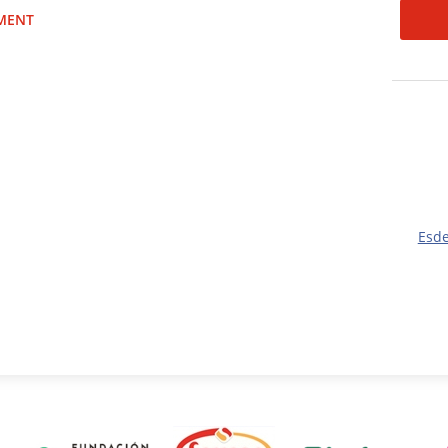
IMENT
Esd