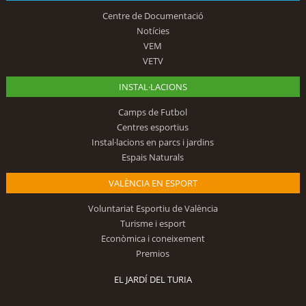
Centre de Documentació
Notícies
VEM
VETV
INSTAL·LACIONS
Camps de Futbol
Centres esportius
Instal·lacions en parcs i jardins
Espais Naturals
VALÈNCIA EN ESPORT
Voluntariat Esportiu de València
Turisme i esport
Econòmica i coneixement
Premios
EL JARDÍ DEL TURIA