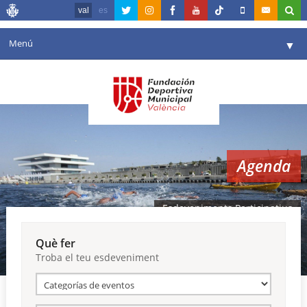
val
es
Menú
▼
La fundació
▼
Agenda
Instal·lacions
▼
Agenda
Comunicació
▼
València en esport
▼
Esdeveniments Participatius
Portal de Transparència
Què fer
Troba el teu esdeveniment
Reserves
▼