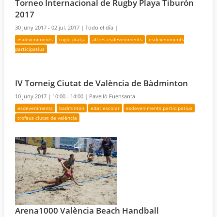
Torneo Internacional de Rugby Playa Tiburón
2017
30 juny 2017 - 02 jul. 2017 |
Todo el día |
esdeveniments
rugbi platja
altres esdeveniments
esdeveniments
participatius
IV Torneig Ciutat de València de Bàdminton
10 juny 2017 |
10:00 - 14:00 |
Pavelló Fuensanta
esdeveniments
badminton
edat escolar
esdeveniments participatius
trofeus ciutat de valència
Arena1000 València Beach Handball