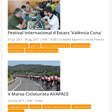
Festival Internacional d'Escacs 'València Cuna'
31 jul. 2017 - 06 ag. 2017 |
9:00 - 21:00 |
Complex Esportiu Cultural Petxina
esdeveniments
ajedrez
altres esdeveniments
esdeveniments
participatius
trofeus ciutat de valència
V Marxa Cicloturista AVAPACE
25 juny 2017 |
8:30 - 16:00 |
esdeveniments
ciclisme
altres esdeveniments
esdeveniments
participatius