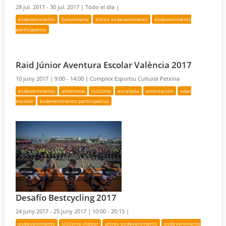
28 jul. 2017 - 30 jul. 2017 |
Todo el día |
esdeveniments
balonmano
altres esdeveniments
esdeveniments
participatius
Raid Júnior Aventura Escolar València 2017
10 juny 2017 |
9:00 - 14:00 |
Complex Esportiu Cultural Petxina
esdeveniments
atletisme
ciclisme
escalada
orientación
edat
escolar
esdeveniments participatius
Desafío Bestcycling 2017
24 juny 2017 - 25 juny 2017 |
10:00 - 20:15 |
esdeveniments
ciclismo indoor
altres esdeveniments
esdeveniments