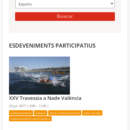
ESDEVENIMENTS PARTICIPATIUS
XXV Travessia a Nade València
23 jul. 2017 |
9:00 - 11:00 |
esdeveniments
natació
altres esdeveniments
edat escolar
esdeveniments participatius