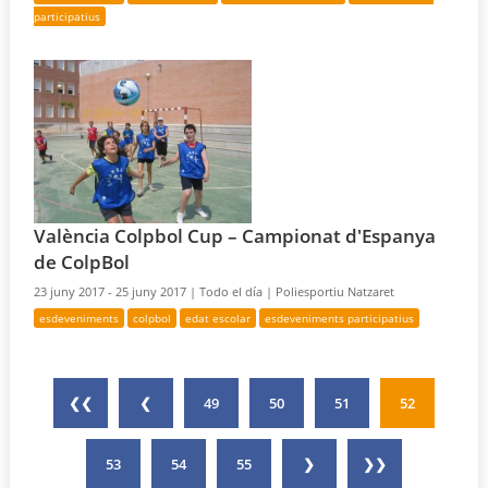
participatius
València Colpbol Cup – Campionat d'Espanya
de ColpBol
23 juny 2017 - 25 juny 2017 |
Todo el día |
Poliesportiu Natzaret
esdeveniments
colpbol
edat escolar
esdeveniments participatius
❮❮
❮
49
50
51
52
53
54
55
❯
❯❯