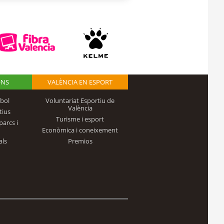
ONS
VALÈNCIA EN ESPORT
bol
Voluntariat Esportiu de
València
tius
Turisme i esport
parcs i
Econòmica i coneixement
als
Premios