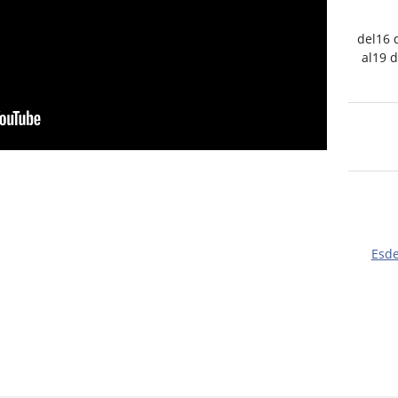
del16 
al19 d
Esd