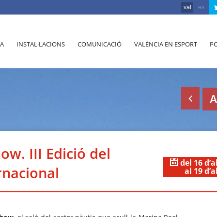
val
es
A
INSTAL·LACIONS
COMUNICACIÓ
VALÈNCIA EN ESPORT
PO
A
w. III Edició del
del 16 d’a
rnacional
al 19 d’a