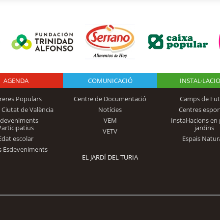
AGENDA
Logo Fundación
COMUNICACIÓ
INSTAL·LACI
reres Populars
Centre de Documentació
Camps de Fut
 Ciutat de València
Notícies
Centres espor
Trinidad Alfonso
sdeveniments
VEM
Instal·lacions en 
Participatius
jardins
VETV
Edat escolar
Espais Natur
s Esdeveniments
EL JARDÍ DEL TURIA