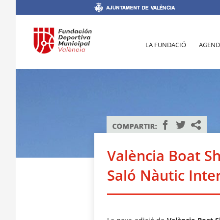
LA FUNDACIÓ
AGEND
València Boat Sho
Saló Nàutic Inte