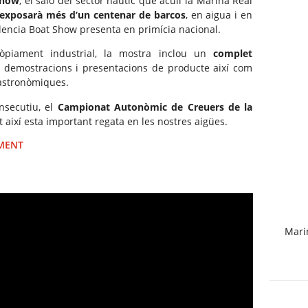
Show
, el saló del sector nàutic que acull la Marina Real
exposarà més d’un centenar de barcos
, en aigua i en
encia Boat Show presenta en primícia nacional.
ròpiament industrial, la mostra inclou un
complet
 demostracions i presentacions de producte així com
gastronòmiques.
nsecutiu, el
Campionat Autonòmic de Creuers de la
t així esta important regata en les nostres aigües.
IMENT
Marin