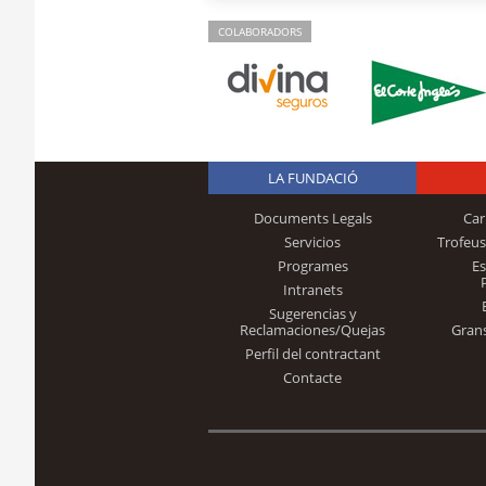
COLABORADORS
LA FUNDACIÓ
Documents Legals
Car
Servicios
Trofeus
Programes
E
Intranets
Sugerencias y
Reclamaciones/Quejas
Gran
Perfil del contractant
Contacte