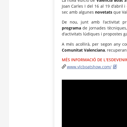
La nova edició de
València Boat 
Joan Carles I del 16 al 19 d’abril i
sec amb algunes
novetats
que Val
De nou, junt amb l’activitat p
programa
de jornades tècniques,
d’activitats lúdiques i propostes 
A més acollirà, per segon any co
Comunitat Valenciana
, recuperan
MÉS INFORMACIÓ DE L'ESDEVEN
www.vlcboatshow.com/