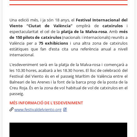
Una edició més, i ja són 18 anys, el
Festival Internacional del
Viento “Ciutat de València”
omplirà de
catxirulos
i
espectacularitat el cel de la
platja de la Malva-rosa
. Amb
més
de 150 pilots de catxirulos
(nacionals i internacionals) reunits a
València per a
75 exhibicions
i una altra zona de catxirulos
estàtiques que fan d’esta cita una referència anual a nivell
internacional.
L’esdeveniment serà en la platja de la Malva-rosa i començarà a
les 10.30 hores, acabarà a les 18.30 hores. El lloc de celebració del
Festival del Viento és en el passeig Marítim de València entre el
Balneari de les Arenes i la font de la barca prop de la posta de la
Creu Roja. És en la zona de vol habitual de vol de catxirulos en el
passeig.
MÉS INFORMACIÓ DE L'ESDEVENIMENT
www.festivaldelviento.org