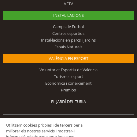
VETV
INSTAL·LACIONS
Camps de Futbol
Centres esportius
Instal·lacions en parcs i jardins
Espais Naturals
VALÈNCIA EN ESPORT
Voluntariat Esportiu de València
Turisme i esport
Econòmica i coneixement
Premios
EL JARDÍ DEL TURIA
Utilitzem cookies pròpies i de tercers per a
Segueix-nos
millorar els nostres servicis i mostrar-li
informació relacionada amb les seues