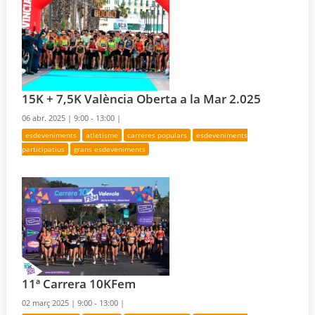
15K + 7,5K València Oberta a la Mar 2.025
06 abr. 2025 |
9:00 - 13:00 |
esdeveniments
atletisme
carreres populars
esdeveniments
participatius
grans esdeveniments
11ª Carrera 10KFem
02 març 2025 |
9:00 - 13:00 |