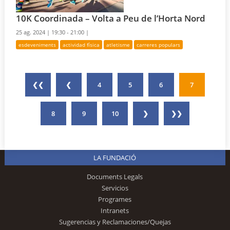
10K Coordinada – Volta a Peu de l’Horta Nord
25 ag. 2024 |
19:30 - 21:00 |
esdeveniments
actividad física
atletisme
carreres populars
❮❮
❮
4
5
6
7
8
9
10
❯
❯❯
LA FUNDACIÓ
Documents Legals
Servicios
Programes
Intranets
Sugerencias y Reclamaciones/Quejas