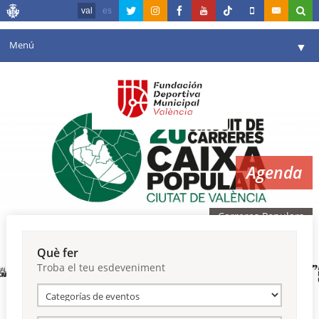
val
es
Menú
▼
La fundació
▼
Agenda
Instal·lacions
▼
Agenda
Comunicació
▼
València en esport
▼
Carreres Populars
Portal de Transparència
Què fer
Troba el teu esdeveniment
Reserves
▼