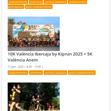
esdeveniments
atletisme
carreres populars
esdeveniments
participatius
grans esdeveniments
10K València Ibercaja by Kiprun 2025 + 5K
València Anem
12 gen. 2025 |
8:30 - 13:00 |
esdeveniments
atletisme
carreres populars
grans esdeveniments