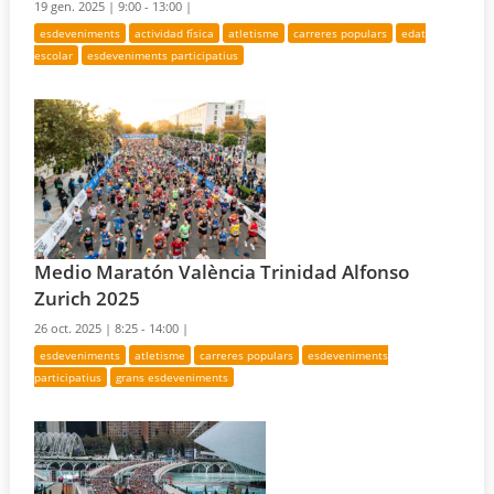
19 gen. 2025 |
9:00 - 13:00 |
esdeveniments
actividad física
atletisme
carreres populars
edat
escolar
esdeveniments participatius
Medio Maratón València Trinidad Alfonso
Zurich 2025
26 oct. 2025 |
8:25 - 14:00 |
esdeveniments
atletisme
carreres populars
esdeveniments
participatius
grans esdeveniments