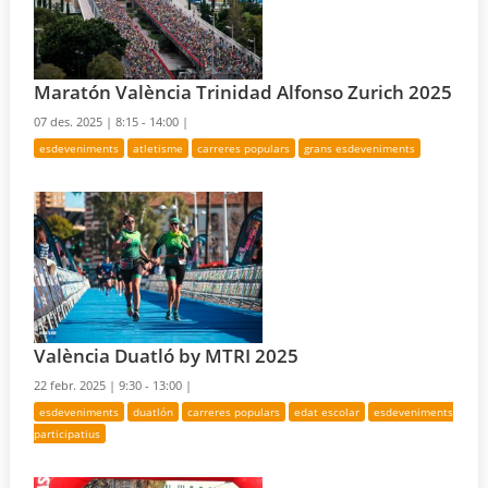
Maratón València Trinidad Alfonso Zurich 2025
07 des. 2025 |
8:15 - 14:00 |
esdeveniments
atletisme
carreres populars
grans esdeveniments
València Duatló by MTRI 2025
22 febr. 2025 |
9:30 - 13:00 |
esdeveniments
duatlón
carreres populars
edat escolar
esdeveniments
participatius