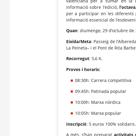
valenciana per a sumar en la in
informació sobre l’edició,
l’octava
per a participar en les diferents
informació essencial de l’esdeven
Quan
: diumenge, 29 d’octubre de 
Eixida/Meta
: Passeig de l’Albered
La Peineta– i el Pont de Rita Barbe
Recorregut
: 5,6 K.
Proves i horaris:
08:30h: Carrera competitiva
09:45h: Patinada popular
10:00h: Marxa nòrdica
10:05h: Marxa popular
Inscripció
: 5 euros 100% solidaris.
A més, s’han preparat
activitats 