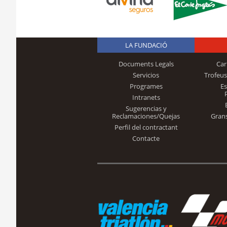
LA FUNDACIÓ
Documents Legals
Car
Servicios
Trofeus
Programes
E
Intranets
Sugerencias y
Reclamaciones/Quejas
Gran
Perfil del contractant
Contacte