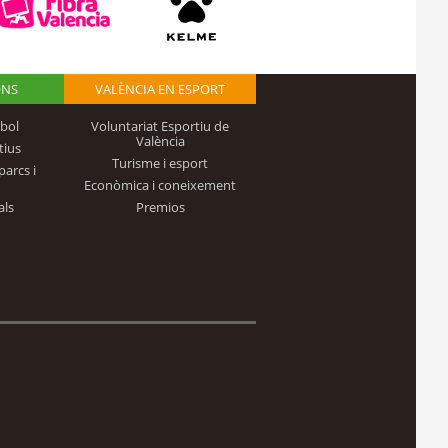
ONS
VALÈNCIA EN ESPORT
bol
Voluntariat Esportiu de
València
tius
Turisme i esport
parcs i
Econòmica i coneixement
als
Premios