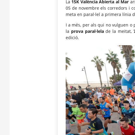
La
15K València Abierta al Mar
ar
05 de novembre els corredors i c
meta en paral·lel a primera línia d
I a més, per als qui no vulguen o
la
prova paral·lela
de la meitat,
edició.