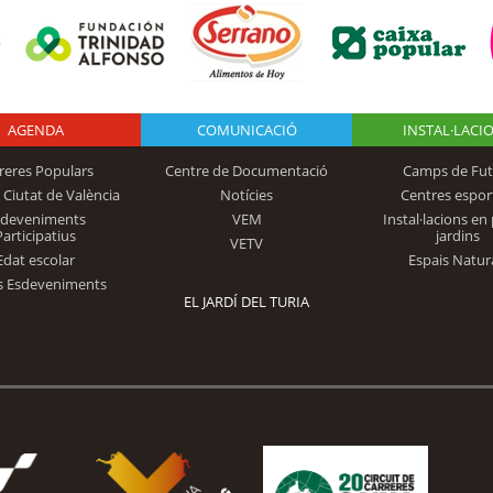
AGENDA
Logo Fundación
COMUNICACIÓ
INSTAL·LACI
reres Populars
Centre de Documentació
Camps de Fut
 Ciutat de València
Notícies
Centres espor
Trinidad Alfonso
sdeveniments
VEM
Instal·lacions en 
Participatius
jardins
VETV
Edat escolar
Espais Natur
s Esdeveniments
EL JARDÍ DEL TURIA