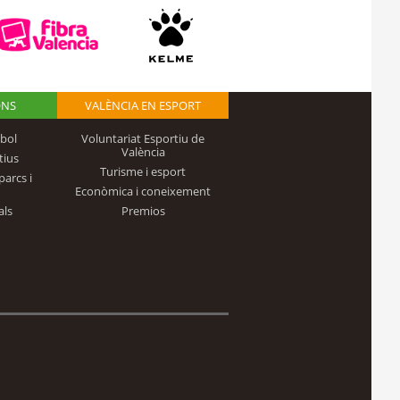
ONS
VALÈNCIA EN ESPORT
bol
Voluntariat Esportiu de
València
tius
Turisme i esport
parcs i
Econòmica i coneixement
als
Premios