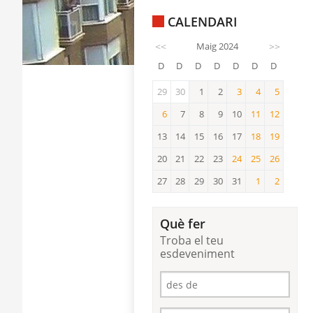
CALENDARI
<<
Maig 2024
>>
D
D
D
D
D
D
D
29
30
1
2
3
4
5
3
4
5
6
7
8
9
10
11
12
6
11
12
13
14
15
16
17
18
19
18
19
20
21
22
23
24
25
26
24
25
26
27
28
29
30
31
1
2
1
2
Què fer
Troba el teu
esdeveniment