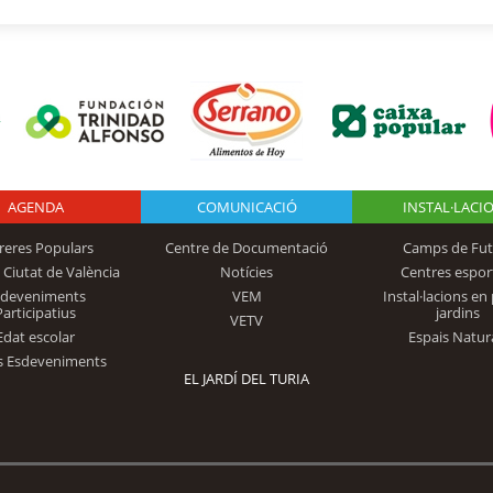
AGENDA
Logo Fundación
COMUNICACIÓ
INSTAL·LACI
reres Populars
Centre de Documentació
Camps de Fut
 Ciutat de València
Notícies
Centres espor
Trinidad Alfonso
sdeveniments
VEM
Instal·lacions en 
Participatius
jardins
VETV
Edat escolar
Espais Natur
s Esdeveniments
EL JARDÍ DEL TURIA