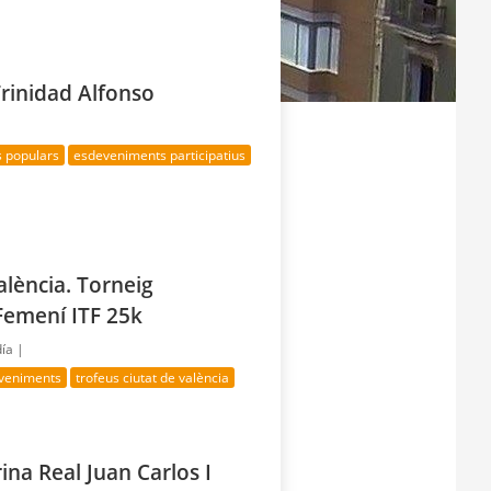
Trinidad Alfonso
s populars
esdeveniments participatius
lència. Torneig
 Femení ITF 25k
día |
veniments
trofeus ciutat de valència
rina Real Juan Carlos I