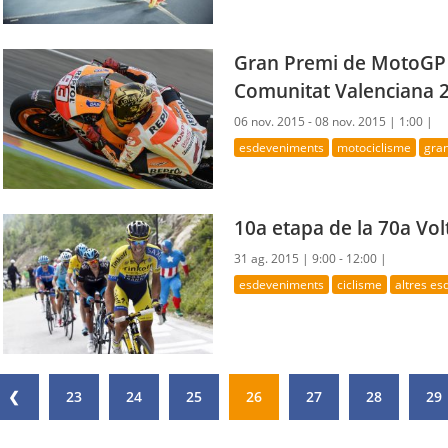
Gran Premi de MotoGP 
Comunitat Valenciana 
06 nov. 2015 - 08 nov. 2015 |
1:00 |
esdeveniments
motociclisme
gra
10a etapa de la 70a Vol
31 ag. 2015 |
9:00 - 12:00 |
esdeveniments
ciclisme
altres e
❮
23
24
25
26
27
28
29