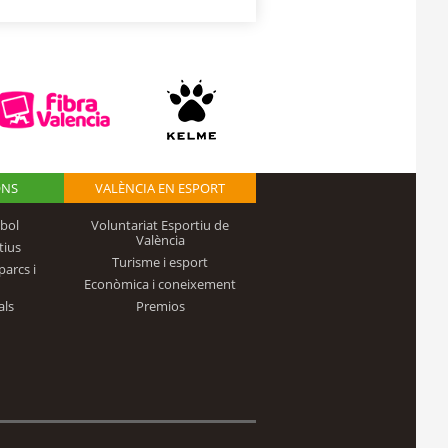
ONS
VALÈNCIA EN ESPORT
bol
Voluntariat Esportiu de
València
tius
Turisme i esport
parcs i
Econòmica i coneixement
als
Premios