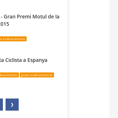
- Gran Premi Motul de la
2015
ns esdeveniments
ta Ciclista a Espanya
sdeveniments
grans esdeveniments
❯