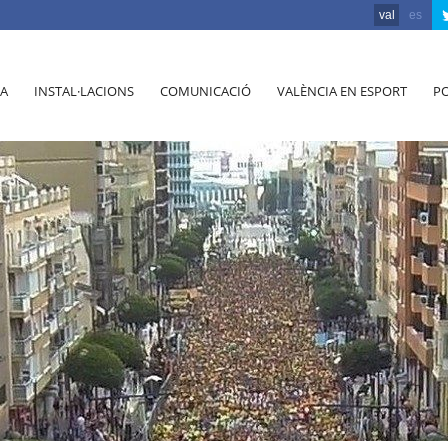
val
es
A
INSTAL·LACIONS
COMUNICACIÓ
VALÈNCIA EN ESPORT
PO