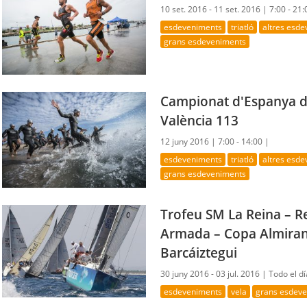
10 set. 2016 - 11 set. 2016 |
7:00 - 21
esdeveniments
triatló
altres esd
grans esdeveniments
Campionat d'Espanya d
València 113
12 juny 2016 |
7:00 - 14:00 |
esdeveniments
triatló
altres esd
grans esdeveniments
Trofeu SM La Reina – R
Armada – Copa Almiran
Barcáiztegui
30 juny 2016 - 03 jul. 2016 |
Todo el dí
esdeveniments
vela
grans esdev