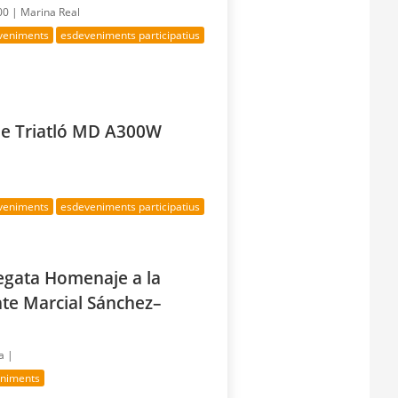
:00 |
Marina Real
eveniments
esdeveniments participatius
e Triatló MD A300W
eveniments
esdeveniments participatius
egata Homenaje a la
te Marcial Sánchez–
a |
eniments