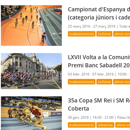
Campionat d'Espanya de
(categoria júniors i cade
25 març 2016 - 27 març 2016 |
Todo e
esdeveniments
ciclisme
altres e
LXVII Volta a la Comun
Premi Banc Sabadell 2
03 febr. 2016 - 07 febr. 2016 |
10:00 -
esdeveniments
ciclisme
altres e
35a Copa SM Rei i SM R
Coberta
30 gen. 2016 |
16:30 - 21:00 |
Palau V
esdeveniments
atletisme
altres 