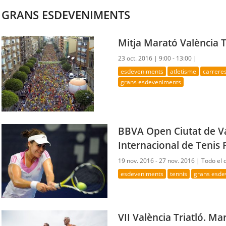
GRANS ESDEVENIMENTS
Mitja Marató València 
23 oct. 2016 |
9:00 - 13:00 |
esdeveniments
atletisme
carrere
grans esdeveniments
BBVA Open Ciutat de Va
Internacional de Tenis
19 nov. 2016 - 27 nov. 2016 |
Todo el 
esdeveniments
tennis
grans esde
VII València Triatló. Ma