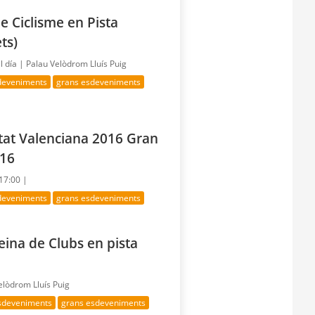
 Ciclisme en Pista
ts)
l día |
Palau Velòdrom Lluís Puig
sdeveniments
grans esdeveniments
itat Valenciana 2016 Gran
016
 17:00 |
sdeveniments
grans esdeveniments
eina de Clubs en pista
elòdrom Lluís Puig
esdeveniments
grans esdeveniments