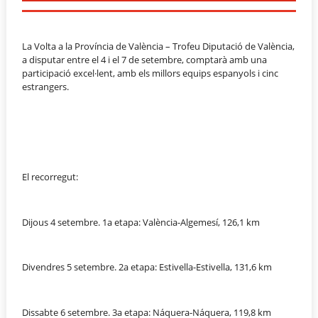
La Volta a la Província de València – Trofeu Diputació de València,
a disputar entre el 4 i el 7 de setembre, comptarà amb una
participació excel·lent, amb els millors equips espanyols i cinc
estrangers.
El recorregut:
Dijous 4 setembre. 1a etapa: València-Algemesí, 126,1 km
Divendres 5 setembre. 2a etapa: Estivella-Estivella, 131,6 km
Dissabte 6 setembre. 3a etapa: Náquera-Náquera, 119,8 km