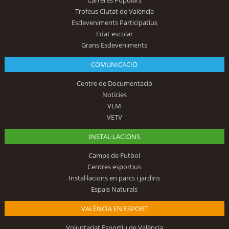
Carreres Populars
Trofeus Ciutat de València
Esdeveniments Participatius
Edat escolar
Grans Esdeveniments
COMUNICACIÓ
Centre de Documentació
Notícies
VEM
VETV
INSTAL·LACIONS
Camps de Futbol
Centres esportius
Instal·lacions en parcs i jardins
Espais Naturals
VALÈNCIA EN ESPORT
Voluntariat Esportiu de València