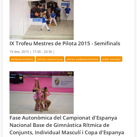
IX Trofeu Mestres de Pilota 2015 - Semifinals
19 des. 2015 |
17:30 - 20:30 |
esdeveniments
pilota valenciana
altres esdeveniments
edat escolar
Fase Autonòmica del Campionat d'Espanya
Nacional Base de Gimnàstica Rítmica de
Conjunts, Individual Masculí i Copa d'Espanya