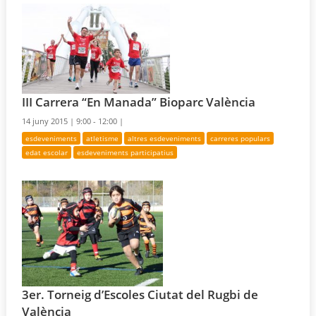
III Carrera “En Manada” Bioparc València
14 juny 2015 |
9:00 - 12:00 |
esdeveniments
atletisme
altres esdeveniments
carreres populars
edat escolar
esdeveniments participatius
3er. Torneig d’Escoles Ciutat del Rugbi de
València