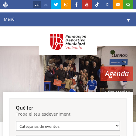
val
es
Menú
▼
La fundació
▼
Agenda
Instal·lacions
▼
Agenda
Comunicació
▼
València en esport
▼
Edat escolar
Portal de Transparència
Què fer
Troba el teu esdeveniment
Reserves
▼