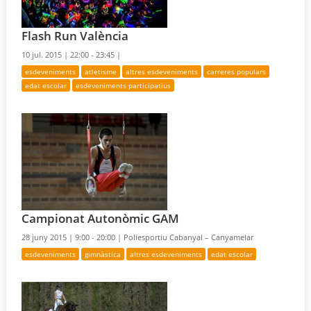
Flash Run València
10 jul. 2015 |
22:00 - 23:45 |
esdeveniments
atletisme
altres esdeveniments
carreres populars
edat escolar
esdeveniments participatius
Campionat Autonòmic GAM
28 juny 2015 |
9:00 - 20:00 |
Poliesportiu Cabanyal – Canyamelar
esdeveniments
gimnàstica
altres esdeveniments
edat escolar