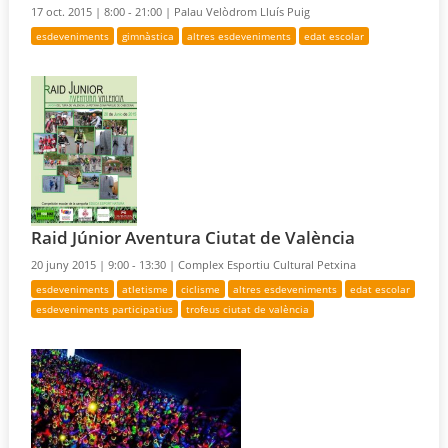
17 oct. 2015 |
8:00 - 21:00 |
Palau Velòdrom Lluís Puig
esdeveniments
gimnàstica
altres esdeveniments
edat escolar
Raid Júnior Aventura Ciutat de València
20 juny 2015 |
9:00 - 13:30 |
Complex Esportiu Cultural Petxina
esdeveniments
atletisme
ciclisme
altres esdeveniments
edat escolar
esdeveniments participatius
trofeus ciutat de valència