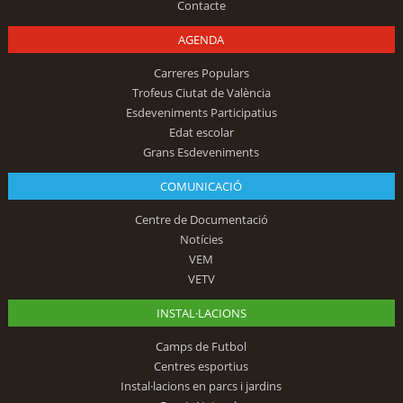
Contacte
AGENDA
Carreres Populars
Trofeus Ciutat de València
Esdeveniments Participatius
Edat escolar
Grans Esdeveniments
COMUNICACIÓ
Centre de Documentació
Notícies
VEM
VETV
INSTAL·LACIONS
Camps de Futbol
Centres esportius
Instal·lacions en parcs i jardins