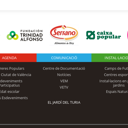
AGENDA
Logo Fundación
COMUNICACIÓ
INSTAL·LACI
reres Populars
Centre de Documentació
Camps de Fut
 Ciutat de València
Notícies
Centres espor
Trinidad Alfonso
sdeveniments
VEM
Instal·lacions en 
Participatius
jardins
VETV
Edat escolar
Espais Natur
s Esdeveniments
EL JARDÍ DEL TURIA