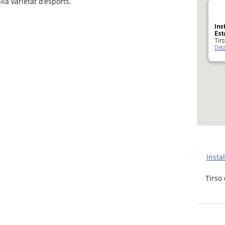
ia varietat d’esports.
Ins
Est
Tirs
Deta
Insta
Tirso