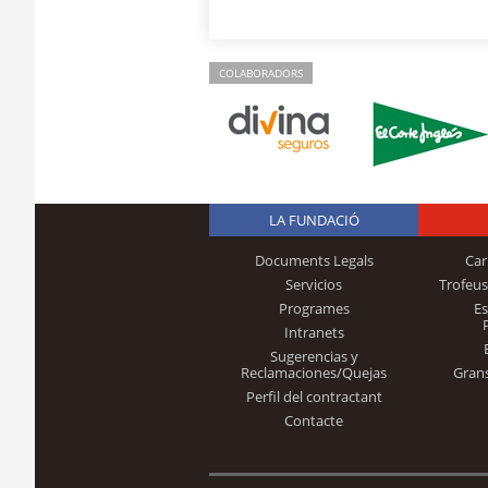
COLABORADORS
LA FUNDACIÓ
Documents Legals
Car
Servicios
Trofeus
Programes
E
Intranets
Sugerencias y
Reclamaciones/Quejas
Gran
Perfil del contractant
Contacte