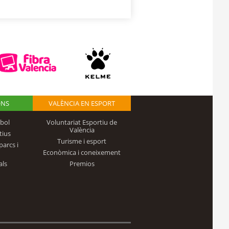
ONS
VALÈNCIA EN ESPORT
bol
Voluntariat Esportiu de
València
tius
Turisme i esport
parcs i
Econòmica i coneixement
als
Premios