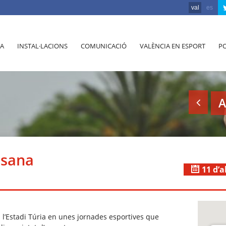
val
es
A
INSTAL·LACIONS
COMUNICACIÓ
VALÈNCIA EN ESPORT
PO
A
esana
11 d’a
 l’Estadi Túria en unes jornades esportives que