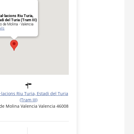
tal·lacions Riu Turia,
adi del Turia (Tram III)
o de Molina - Valencia
ils
l·lacions Riu Turia, Estadi del Turia
(Tram III)
 de Molina Valencia Valencia 46008