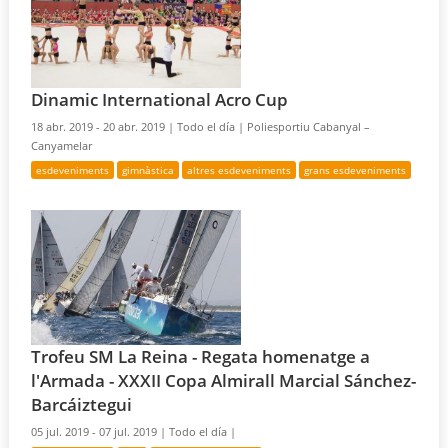
Dinamic International Acro Cup
18 abr. 2019 - 20 abr. 2019 |
Todo el día |
Poliesportiu Cabanyal –
Canyamelar
esdeveniments
gimnàstica
altres esdeveniments
grans esdeveniments
Trofeu SM La Reina - Regata homenatge a
l'Armada - XXXII Copa Almirall Marcial Sánchez-
Barcáiztegui
05 jul. 2019 - 07 jul. 2019 |
Todo el día |