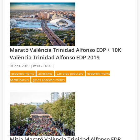
Marató València Trinidad Alfonso EDP + 10K
València Trinidad Alfonso EDP 2019
01 des. 2019 |
8:30 - 14:00 |
esdeveniments
atletisme
carreres populars
esdeveniments
participatius
grans esdeveniments
Mitja Marató València Trinidad Alfonso EDP