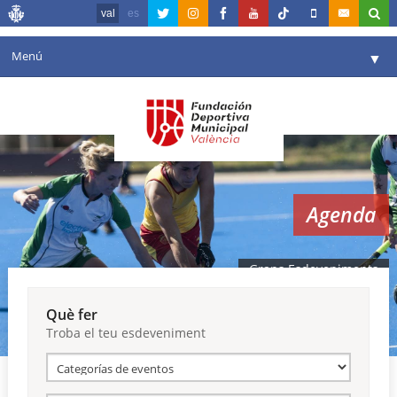
val
es
Menú
▼
La fundació
▼
Agenda
Instal·lacions
▼
Agenda
Comunicació
▼
València en esport
▼
Grans Esdeveniments
Portal de Transparència
Què fer
Troba el teu esdeveniment
Reserves
▼