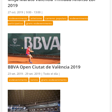
2019
27 oct. 2019 |
9:00 - 13:00 |
esdeveniments
atletisme
carreres populars
esdeveniments
participatius
grans esdeveniments
BBVA Open Ciutat de València 2019
23 set. 2019 - 29 set. 2019 |
Todo el día |
esdeveniments
tennis
grans esdeveniments