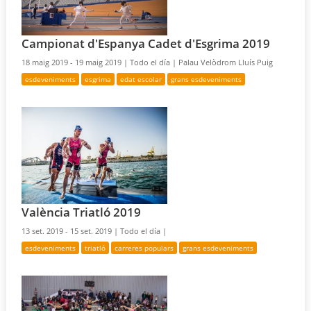
Campionat d'Espanya Cadet d'Esgrima 2019
18 maig 2019 - 19 maig 2019 |
Todo el día |
Palau Velòdrom Lluís Puig
esdeveniments
esgrima
edat escolar
grans esdeveniments
València Triatló 2019
13 set. 2019 - 15 set. 2019 |
Todo el día |
esdeveniments
triatló
carreres populars
grans esdeveniments