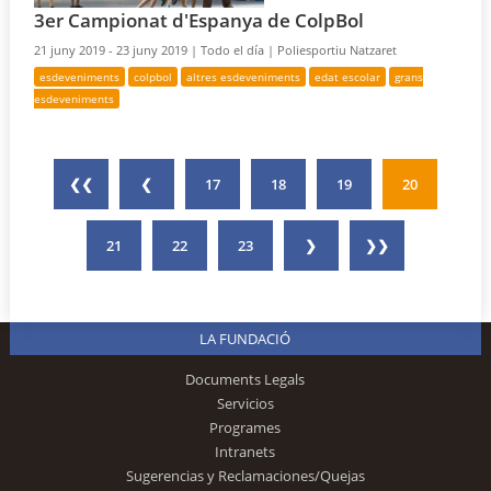
3er Campionat d'Espanya de ColpBol
21 juny 2019 - 23 juny 2019 |
Todo el día |
Poliesportiu Natzaret
esdeveniments
colpbol
altres esdeveniments
edat escolar
grans
esdeveniments
❮❮
❮
17
18
19
20
21
22
23
❯
❯❯
LA FUNDACIÓ
Documents Legals
Servicios
Programes
Intranets
Sugerencias y Reclamaciones/Quejas