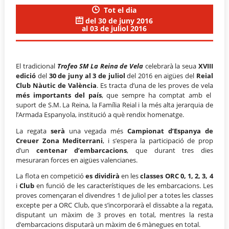
Tot el dia
del 30 de juny 2016
al 03 de juliol 2016
El tradicional
Trofeo SM La Reina de Vela
celebrarà la seua
XVIII
edició
del
30 de juny al 3 de juliol
del 2016 en aigües del
Reial
Club Nàutic de València
. Es tracta d’una de les proves de vela
més importants del país
, que sempre ha comptat amb el
suport de S.M. La Reina, la Família Reial i la més alta jerarquia de
l’Armada Espanyola, institució a què rendix homenatge.
La regata
serà
una vegada més
Campionat d’Espanya de
Creuer Zona Mediterrani
, i s’espera la participació de prop
d’un
centenar d’embarcacions
, que durant tres dies
mesuraran forces en aigües valencianes.
La flota en competició
es dividirà
en les
classes ORC 0, 1, 2, 3, 4
i
Club
en funció de les característiques de les embarcacions. Les
proves començaran el divendres 1 de juliol per a totes les classes
excepte per a ORC Club, que s’incorporarà el dissabte a la regata,
disputant un màxim de 3 proves en total, mentres la resta
d’embarcacions disputarà un màxim de 6 mànegues en total.