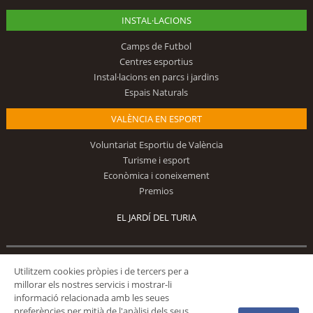
INSTAL·LACIONS
Camps de Futbol
Centres esportius
Instal·lacions en parcs i jardins
Espais Naturals
VALÈNCIA EN ESPORT
Voluntariat Esportiu de València
Turisme i esport
Econòmica i coneixement
Premios
EL JARDÍ DEL TURIA
Utilitzem cookies pròpies i de tercers per a
Segueix-nos
millorar els nostres servicis i mostrar-li
informació relacionada amb les seues
preferències per mitjà de l'anàlisi dels seus