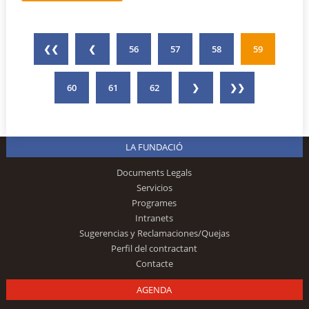
❮❮
❮
56
57
58
59
60
61
62
❯
❯❯
LA FUNDACIÓ
Documents Legals
Servicios
Programes
Intranets
Sugerencias y Reclamaciones/Quejas
Perfil del contractant
Contacte
AGENDA