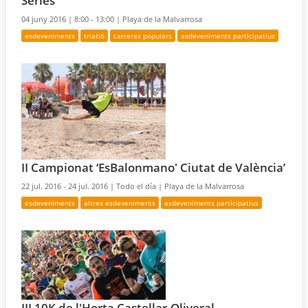
Series
04 juny 2016 |
8:00 - 13:00 |
Playa de la Malvarrosa
esdeveniments
triatló
carreres populars
esdeveniments participatius
II Campionat ‘EsBalonmano' Ciutat de València’
22 jul. 2016 - 24 jul. 2016 |
Todo el día |
Playa de la Malvarrosa
esdeveniments
altres esdeveniments
esdeveniments participatius
III 10K de l'Horta Castellar-Oliveral