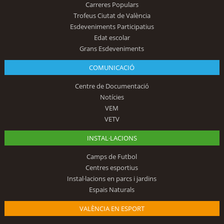
Carreres Populars
Trofeus Ciutat de València
Esdeveniments Participatius
Edat escolar
Grans Esdeveniments
COMUNICACIÓ
Centre de Documentació
Notícies
VEM
VETV
INSTAL·LACIONS
Camps de Futbol
Centres esportius
Instal·lacions en parcs i jardins
Espais Naturals
VALÈNCIA EN ESPORT