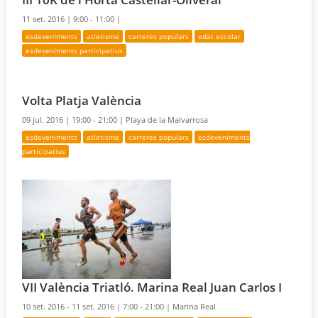
11 set. 2016 |
9:00 - 11:00 |
esdeveniments
atletisme
carreres populars
edat escolar
esdeveniments participatius
Volta Platja València
09 jul. 2016 |
19:00 - 21:00 |
Playa de la Malvarrosa
esdeveniments
atletisme
carreres populars
esdeveniments
participatius
VII València Triatló. Marina Real Juan Carlos I
10 set. 2016 - 11 set. 2016 |
7:00 - 21:00 |
Marina Real