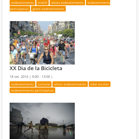
esdeveniments
triatló
altres esdeveniments
esdeveniments
participatius
grans esdeveniments
XX Dia de la Bicicleta
18 set. 2016 |
9:00 - 13:00 |
esdeveniments
ciclisme
altres esdeveniments
edat escolar
esdeveniments participatius