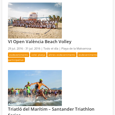
VI Open València Beach Volley
29 jul. 2016 - 31 jul. 2016 |
Todo el día |
Playa de la Malvarrosa
esdeveniments
volei platja
altres esdeveniments
esdeveniments
participatius
Triatló del Marítim – Santander Triathlon