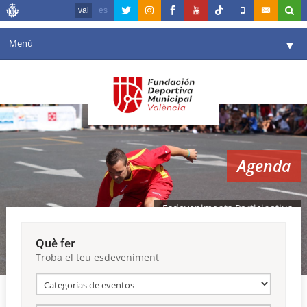
val
es
Menú
▼
La fundació
▼
Agenda
Instal·lacions
▼
Agenda
Comunicació
▼
València en esport
▼
Esdeveniments Participatius
Portal de Transparència
Què fer
Troba el teu esdeveniment
Reserves
▼