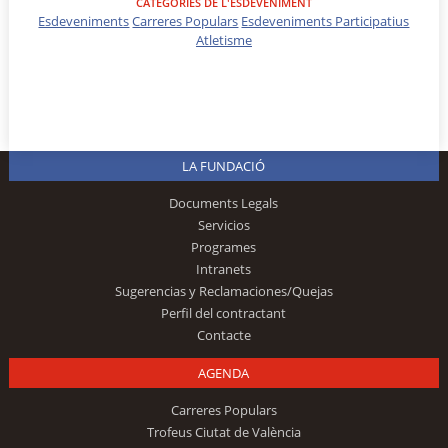
CATEGORIES DE L'ESDEVENIMENT
Esdeveniments
Carreres Populars
Esdeveniments Participatius
Atletisme
LA FUNDACIÓ
Documents Legals
Servicios
Programes
Intranets
Sugerencias y Reclamaciones/Quejas
Perfil del contractant
Contacte
AGENDA
Carreres Populars
Trofeus Ciutat de València