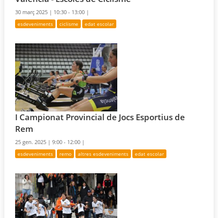
30 març 2025 |
10:30 - 13:00 |
esdeveniments
ciclisme
edat escolar
I Campionat Provincial de Jocs Esportius de
Rem
25 gen. 2025 |
9:00 - 12:00 |
esdeveniments
remo
altres esdeveniments
edat escolar