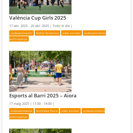
València Cup Girls 2025
17 abr. 2025 - 20 abr. 2025 |
Todo el día |
esdeveniments
fútbol femenino
edat escolar
esdeveniments
participatius
Esports al Barri 2025 – Aiora
17 maig 2025 |
11:00 - 14:00 |
esdeveniments
actividad física
edat escolar
esdeveniments
participatius