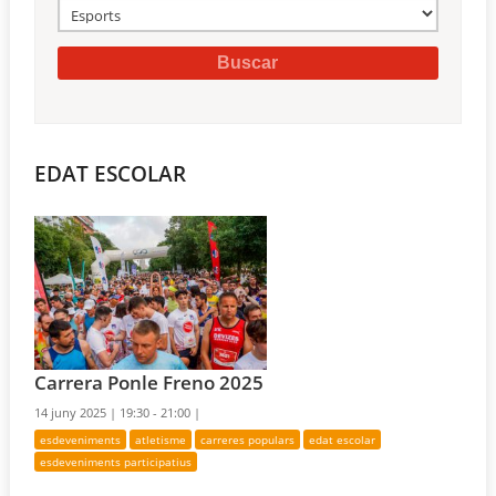
EDAT ESCOLAR
Carrera Ponle Freno 2025
14 juny 2025 |
19:30 - 21:00 |
esdeveniments
atletisme
carreres populars
edat escolar
esdeveniments participatius