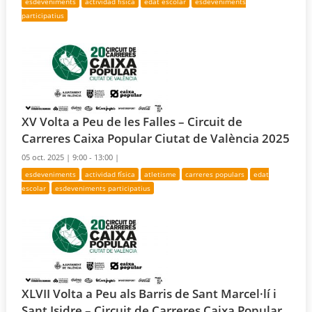
esdeveniments
actividad física
edat escolar
esdeveniments
participatius
XV Volta a Peu de les Falles – Circuit de
Carreres Caixa Popular Ciutat de València 2025
05 oct. 2025 |
9:00 - 13:00 |
esdeveniments
actividad física
atletisme
carreres populars
edat
escolar
esdeveniments participatius
XLVII Volta a Peu als Barris de Sant Marcel·lí i
Sant Isidre – Circuit de Carreres Caixa Popular