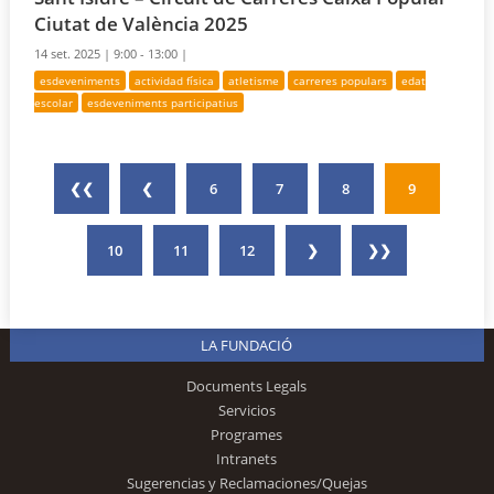
Ciutat de València 2025
14 set. 2025 |
9:00 - 13:00 |
esdeveniments
actividad física
atletisme
carreres populars
edat
escolar
esdeveniments participatius
❮❮
❮
6
7
8
9
10
11
12
❯
❯❯
LA FUNDACIÓ
Documents Legals
Servicios
Programes
Intranets
Sugerencias y Reclamaciones/Quejas