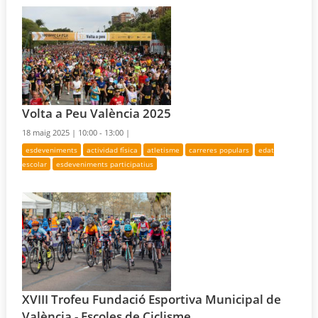
Volta a Peu València 2025
18 maig 2025 |
10:00 - 13:00 |
esdeveniments
actividad física
atletisme
carreres populars
edat
escolar
esdeveniments participatius
XVIII Trofeu Fundació Esportiva Municipal de
València - Escoles de Ciclisme