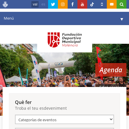
val
es
Menú
▼
La fundació
▼
Agenda
Instal·lacions
▼
Agenda
Comunicació
▼
València en esport
▼
Edat escolar
Portal de Transparència
Què fer
Troba el teu esdeveniment
Reserves
▼