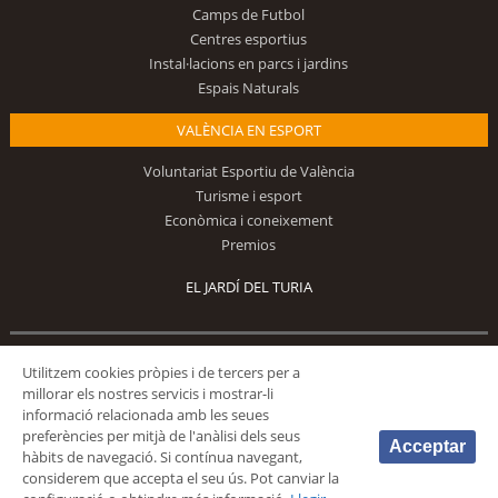
Camps de Futbol
Centres esportius
Instal·lacions en parcs i jardins
Espais Naturals
VALÈNCIA EN ESPORT
Voluntariat Esportiu de València
Turisme i esport
Econòmica i coneixement
Premios
EL JARDÍ DEL TURIA
Segueix-nos
Utilitzem cookies pròpies i de tercers per a
millorar els nostres servicis i mostrar-li
informació relacionada amb les seues
preferències per mitjà de l'anàlisi dels seus
Acceptar
hàbits de navegació. Si contínua navegant,
considerem que accepta el seu ús. Pot canviar la