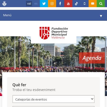
val
es
Menú
▼
La fundació
▼
Agenda
Instal·lacions
▼
Agenda
Comunicació
▼
València en esport
▼
Carreres Populars
Portal de Transparència
Què fer
Troba el teu esdeveniment
Reserves
▼