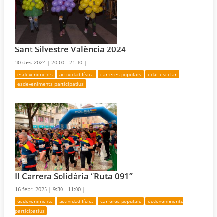
Sant Silvestre València 2024
30 des. 2024 |
20:00 - 21:30 |
esdeveniments
actividad física
carreres populars
edat escolar
esdeveniments participatius
II Carrera Solidària “Ruta 091”
16 febr. 2025 |
9:30 - 11:00 |
esdeveniments
actividad física
carreres populars
esdeveniments
participatius