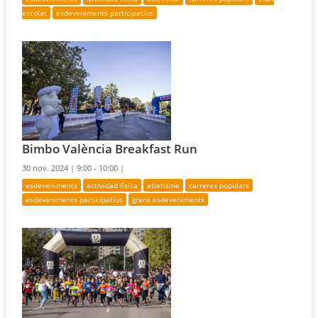
escolar
esdeveniments participatius
Bimbo València Breakfast Run
30 nov. 2024 |
9:00 - 10:00 |
esdeveniments
actividad física
atletisme
carreres populars
esdeveniments participatius
grans esdeveniments