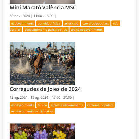
Mini Marató València MSC
30 nov. 2024 |
11:00 - 13:00 |
esdeveniments
actividad física
atletisme
carreres populars
edat
escolar
esdeveniments participatius
grans esdeveniments
Corregudes de Joies de 2024
12 ag. 2024 - 15 ag. 2024 |
18:00 - 20:00 |
esdeveniments
hípica
altres esdeveniments
carreres populars
esdeveniments participatius