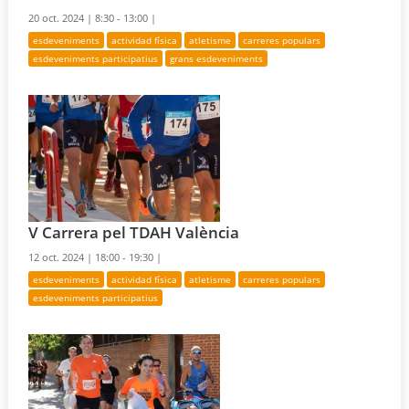
20 oct. 2024 |
8:30 - 13:00 |
esdeveniments
actividad física
atletisme
carreres populars
esdeveniments participatius
grans esdeveniments
V Carrera pel TDAH València
12 oct. 2024 |
18:00 - 19:30 |
esdeveniments
actividad física
atletisme
carreres populars
esdeveniments participatius