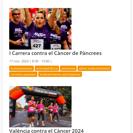
I Carrera contra el Càncer de Pàncrees
17 nov. 2024 |
8:30 - 13:00 |
esdeveniments
actividad física
atletisme
altres esdeveniments
carreres populars
esdeveniments participatius
València contra el Càncer 2024