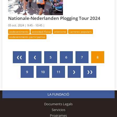
Nationale-Nederlanden Plogging Tour 2024
05 oct. 2024 |
9:45 - 10:45 |
esdeveniments
actividad física
atletisme
carreres populars
esdeveniments participatius
❮❮
❮
5
6
7
8
9
10
11
❯
❯❯
LA FUNDACIÓ
Documents Legals
Servicios
Programes