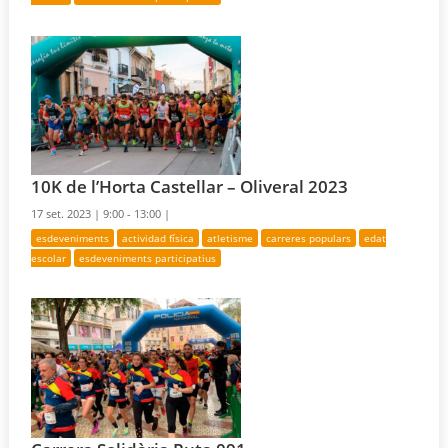
10K de l’Horta Castellar – Oliveral 2023
17 set. 2023 |
9:00 - 13:00 |
esdeveniments
actividad física
atletisme
carreres populars
edat
escolar
esdeveniments participatius