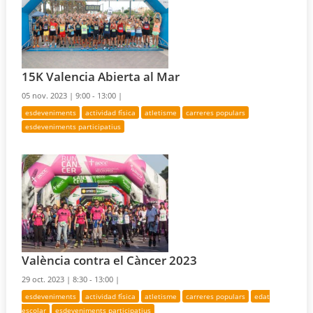
15K Valencia Abierta al Mar
05 nov. 2023 |
9:00 - 13:00 |
esdeveniments
actividad física
atletisme
carreres populars
esdeveniments participatius
València contra el Càncer 2023
29 oct. 2023 |
8:30 - 13:00 |
esdeveniments
actividad física
atletisme
carreres populars
edat
escolar
esdeveniments participatius