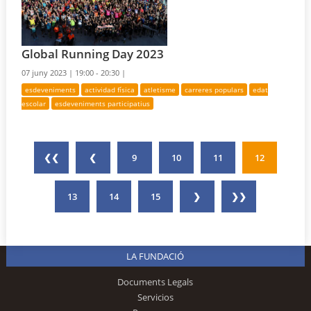
Global Running Day 2023
07 juny 2023 |
19:00 - 20:30 |
esdeveniments
actividad física
atletisme
carreres populars
edat
escolar
esdeveniments participatius
❮❮
❮
9
10
11
12
13
14
15
❯
❯❯
LA FUNDACIÓ
Documents Legals
Servicios