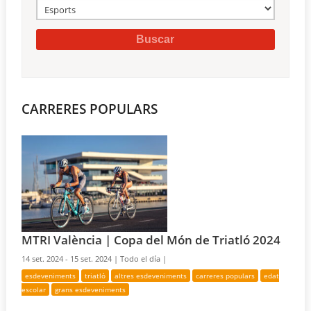
CARRERES POPULARS
MTRI València | Copa del Món de Triatló 2024
14 set. 2024 - 15 set. 2024 |
Todo el día |
esdeveniments
triatló
altres esdeveniments
carreres populars
edat
escolar
grans esdeveniments