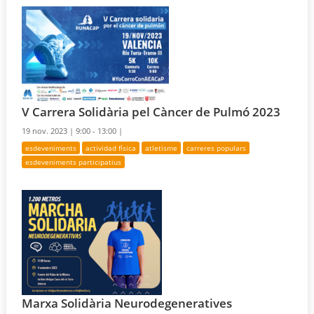
V Carrera Solidària pel Càncer de Pulmó 2023
19 nov. 2023 |
9:00 - 13:00 |
esdeveniments
actividad física
atletisme
carreres populars
esdeveniments participatius
Marxa Solidària Neurodegeneratives