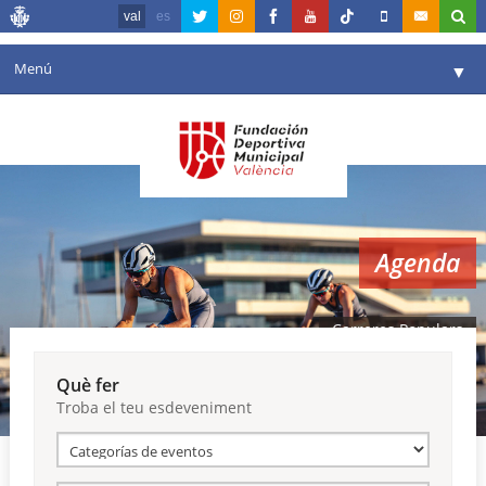
val
es
Menú
▼
La fundació
▼
Agenda
Instal·lacions
▼
Agenda
Comunicació
▼
València en esport
▼
Carreres Populars
Portal de Transparència
Què fer
Troba el teu esdeveniment
Reserves
▼