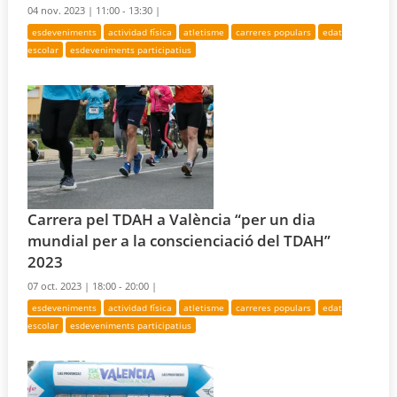
04 nov. 2023 |
11:00 - 13:30 |
esdeveniments
actividad física
atletisme
carreres populars
edat
escolar
esdeveniments participatius
Carrera pel TDAH a València “per un dia
mundial per a la conscienciació del TDAH”
2023
07 oct. 2023 |
18:00 - 20:00 |
esdeveniments
actividad física
atletisme
carreres populars
edat
escolar
esdeveniments participatius