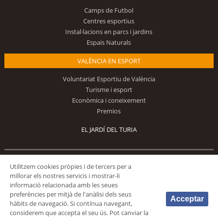
Camps de Futbol
Centres esportius
Instal·lacions en parcs i jardins
Espais Naturals
VALÈNCIA EN ESPORT
Voluntariat Esportiu de València
Turisme i esport
Econòmica i coneixement
Premios
EL JARDÍ DEL TURIA
Utilitzem cookies pròpies i de tercers per a
Segueix-nos
millorar els nostres servicis i mostrar-li
informació relacionada amb les seues
preferències per mitjà de l'anàlisi dels seus
Acceptar
hàbits de navegació. Si contínua navegant,
considerem que accepta el seu ús. Pot canviar la