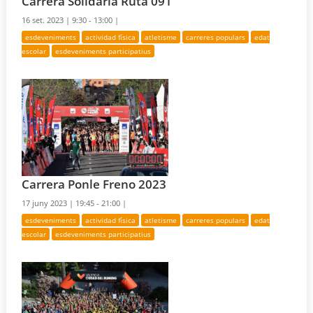
Carrera Solidària Ruta 091
16 set. 2023 |
9:30 - 13:00 |
esdeveniments
actividad física
atletisme
carreres populars
edat
escolar
esdeveniments participatius
Carrera Ponle Freno 2023
17 juny 2023 |
19:45 - 21:00 |
esdeveniments
actividad física
atletisme
carreres populars
edat
escolar
esdeveniments participatius