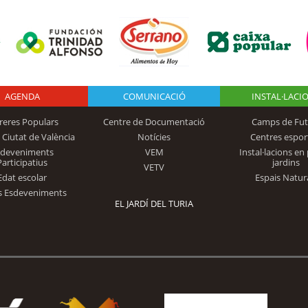
AGENDA
Logo Fundación
COMUNICACIÓ
INSTAL·LACI
reres Populars
Centre de Documentació
Camps de Fut
 Ciutat de València
Notícies
Centres espor
Trinidad Alfonso
sdeveniments
VEM
Instal·lacions en 
Participatius
jardins
VETV
Edat escolar
Espais Natur
s Esdeveniments
EL JARDÍ DEL TURIA