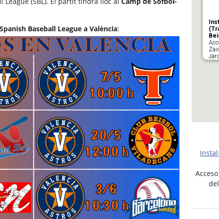
League (SBL). El partit tindrà lloc al
Camp de Sofbol-
Ins
Spanish Baseball League a València
:
(Tr
Bei
Acce
Zaid
Jard
Deta
Insta
Acceso 
del