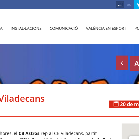
val
es
A
INSTAL·LACIONS
COMUNICACIÓ
VALÈNCIA EN ESPORT
PO
A
Viladecans
20 de m
 hores, el
CB Astros
rep al CB Viladecans, partit