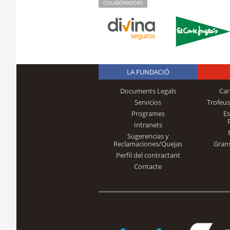
COLABORADORS
LA FUNDACIÓ
Documents Legals
Car
Servicios
Trofeus
Programes
E
Intranets
Sugerencias y
Reclamaciones/Quejas
Gran
Perfil del contractant
Contacte