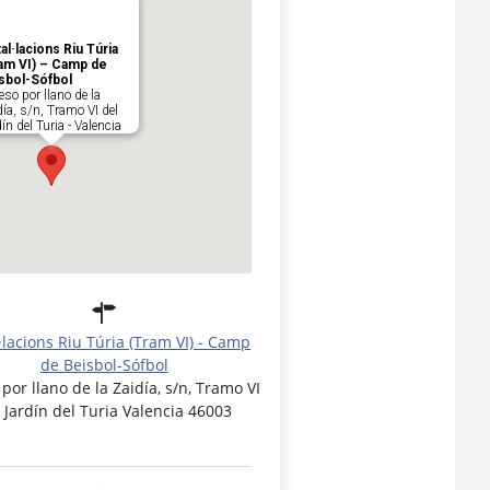
tal·lacions Riu Túria
am VI) – Camp de
sbol-Sófbol
so por llano de la
ía, s/n, Tramo VI del
ín del Turia - Valencia
ils
l·lacions Riu Túria (Tram VI) - Camp
de Beisbol-Sófbol
por llano de la Zaidía, s/n, Tramo VI
 Jardín del Turia Valencia 46003