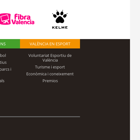
ONS
VALÈNCIA EN ESPORT
bol
Voluntariat Esportiu de
València
tius
Turisme i esport
parcs i
Econòmica i coneixement
als
Premios