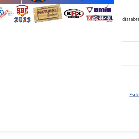
dissabt
Esd