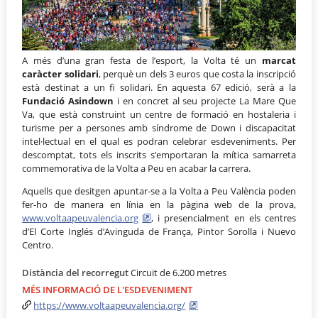
A més d’una gran festa de l’esport, la Volta té un
marcat
caràcter solidari
, perquè un dels 3 euros que costa la inscripció
està destinat a un fi solidari. En aquesta 67 edició, serà a la
Fundació Asindown
i en concret al seu projecte La Mare Que
Va, que està construint un centre de formació en hostaleria i
turisme per a persones amb síndrome de Down i discapacitat
intel·lectual en el qual es podran celebrar esdeveniments. Per
descomptat, tots els inscrits s’emportaran la mítica samarreta
commemorativa de la Volta a Peu en acabar la carrera.
Aquells que desitgen apuntar-se a la Volta a Peu València poden
fer-ho de manera en línia en la pàgina web de la prova,
www.voltaapeuvalencia.org
, i presencialment en els centres
d’El Corte Inglés d’Avinguda de França, Pintor Sorolla i Nuevo
Centro.
Distància del recorregut
Circuit de 6.200 metres
MÉS INFORMACIÓ DE L'ESDEVENIMENT
https://www.voltaapeuvalencia.org/