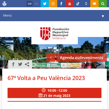
val
es
Menú
▼
La fundació
▼
Agenda
Instal·lacions
▼
Agenda esdeveniments
Comunicació
▼
València en esport
▼
67ª Volta a Peu València 2023
Portal de Transparència
10:00 -12:00
Reserves
▼
21 de maig 2023