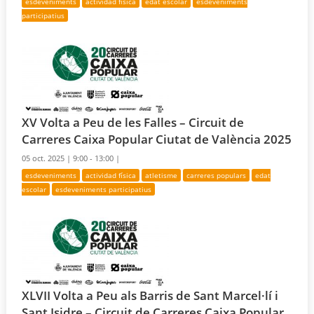
esdeveniments
actividad física
edat escolar
esdeveniments
participatius
XV Volta a Peu de les Falles – Circuit de
Carreres Caixa Popular Ciutat de València 2025
05 oct. 2025 |
9:00 - 13:00 |
esdeveniments
actividad física
atletisme
carreres populars
edat
escolar
esdeveniments participatius
XLVII Volta a Peu als Barris de Sant Marcel·lí i
Sant Isidre – Circuit de Carreres Caixa Popular