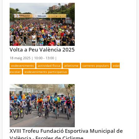
Volta a Peu València 2025
18 maig 2025 |
10:00 - 13:00 |
esdeveniments
actividad física
atletisme
carreres populars
edat
escolar
esdeveniments participatius
XVIII Trofeu Fundació Esportiva Municipal de
València - Escoles de Ciclisme