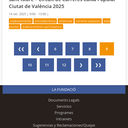
Ciutat de València 2025
14 set. 2025 |
9:00 - 13:00 |
esdeveniments
actividad física
atletisme
carreres populars
edat
escolar
esdeveniments participatius
❮❮
❮
6
7
8
9
10
11
12
❯
❯❯
LA FUNDACIÓ
Documents Legals
Servicios
Programes
Intranets
Sugerencias y Reclamaciones/Quejas