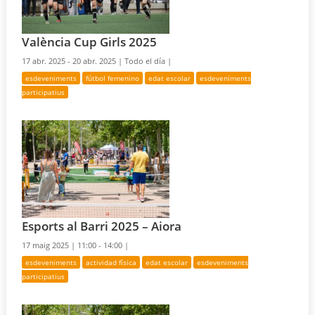
València Cup Girls 2025
17 abr. 2025 - 20 abr. 2025 |
Todo el día |
esdeveniments
fútbol femenino
edat escolar
esdeveniments
participatius
Esports al Barri 2025 – Aiora
17 maig 2025 |
11:00 - 14:00 |
esdeveniments
actividad física
edat escolar
esdeveniments
participatius