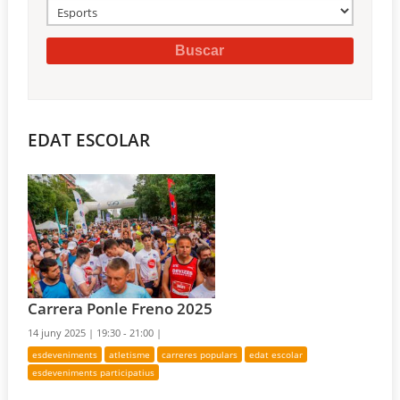
EDAT ESCOLAR
Carrera Ponle Freno 2025
14 juny 2025 |
19:30 - 21:00 |
esdeveniments
atletisme
carreres populars
edat escolar
esdeveniments participatius