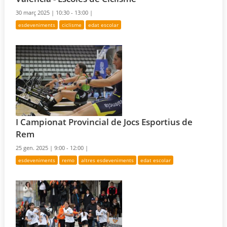
30 març 2025 |
10:30 - 13:00 |
esdeveniments
ciclisme
edat escolar
I Campionat Provincial de Jocs Esportius de
Rem
25 gen. 2025 |
9:00 - 12:00 |
esdeveniments
remo
altres esdeveniments
edat escolar