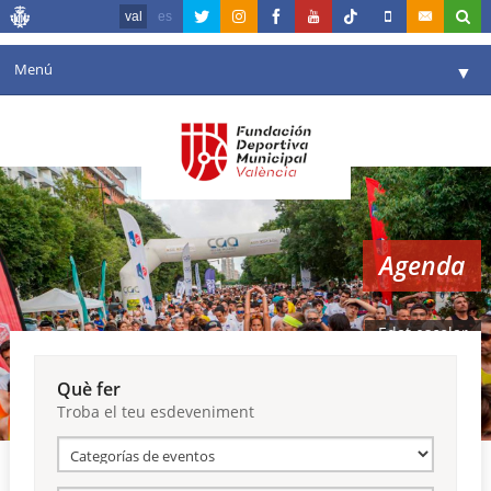
val
es
Menú
▼
La fundació
▼
Agenda
Instal·lacions
▼
Agenda
Comunicació
▼
València en esport
▼
Edat escolar
Portal de Transparència
Què fer
Troba el teu esdeveniment
Reserves
▼