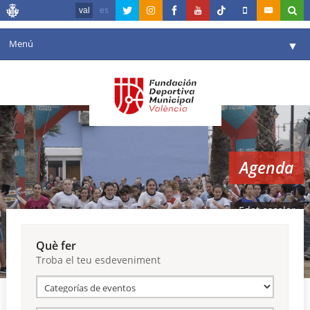
val
es
Menú
▼
La fundació
▼
Agenda
Instal·lacions
▼
Agenda
Comunicació
▼
València en esport
▼
Edat escolar
Portal de Transparència
Què fer
Troba el teu esdeveniment
Reserves
▼