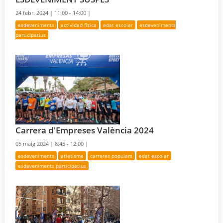
24 febr. 2024 |
11:00 - 14:00 |
esdeveniments
actividad física
edat escolar
esdeveniments
participatius
Carrera d'Empreses València 2024
05 maig 2024 |
8:45 - 12:00 |
esdeveniments
atletisme
carreres populars
edat escolar
esdeveniments participatius