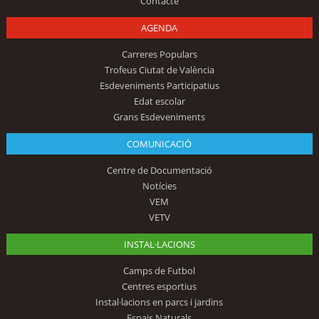
Contacte
AGENDA
Carreres Populars
Trofeus Ciutat de València
Esdeveniments Participatius
Edat escolar
Grans Esdeveniments
COMUNICACIÓ
Centre de Documentació
Notícies
VEM
VETV
INSTAL·LACIONS
Camps de Futbol
Centres esportius
Instal·lacions en parcs i jardins
Espais Naturals