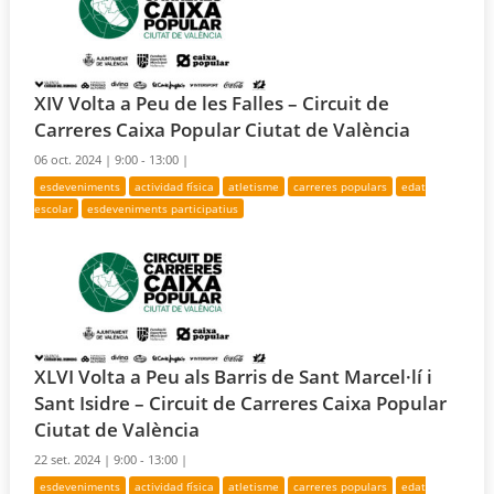
XIV Volta a Peu de les Falles – Circuit de
Carreres Caixa Popular Ciutat de València
06 oct. 2024 |
9:00 - 13:00 |
esdeveniments
actividad física
atletisme
carreres populars
edat
escolar
esdeveniments participatius
XLVI Volta a Peu als Barris de Sant Marcel·lí i
Sant Isidre – Circuit de Carreres Caixa Popular
Ciutat de València
22 set. 2024 |
9:00 - 13:00 |
esdeveniments
actividad física
atletisme
carreres populars
edat