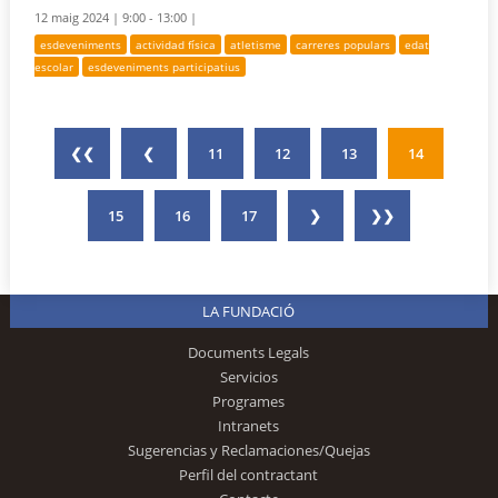
12 maig 2024 |
9:00 - 13:00 |
esdeveniments
actividad física
atletisme
carreres populars
edat
escolar
esdeveniments participatius
❮❮
❮
11
12
13
14
15
16
17
❯
❯❯
LA FUNDACIÓ
Documents Legals
Servicios
Programes
Intranets
Sugerencias y Reclamaciones/Quejas
Perfil del contractant