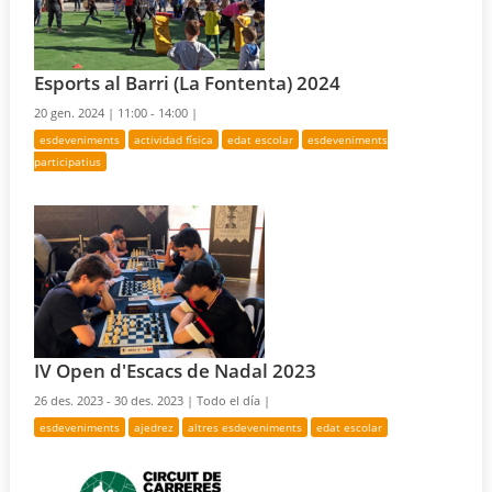
Esports al Barri (La Fontenta) 2024
20 gen. 2024 |
11:00 - 14:00 |
esdeveniments
actividad física
edat escolar
esdeveniments
participatius
IV Open d'Escacs de Nadal 2023
26 des. 2023 - 30 des. 2023 |
Todo el día |
esdeveniments
ajedrez
altres esdeveniments
edat escolar