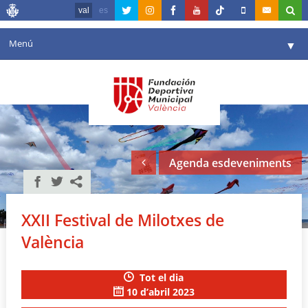
val
es
Menú
▼
La fundació
▼
Agenda
Instal·lacions
▼
Agenda esdeveniments
Comunicació
▼
València en esport
▼
XXII Festival de Milotxes de
Portal de Transparència
València
Reserves
▼
Tot el dia
10 d’abril 2023