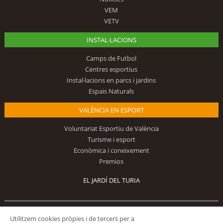
VEM
VETV
INSTAL·LACIONS
Camps de Futbol
Centres esportius
Instal·lacions en parcs i jardins
Espais Naturals
VALÈNCIA EN ESPORT
Voluntariat Esportiu de València
Turisme i esport
Econòmica i coneixement
Premios
EL JARDÍ DEL TURIA
Utilitzem cookies pròpies i de tercers per a
Segueix-nos