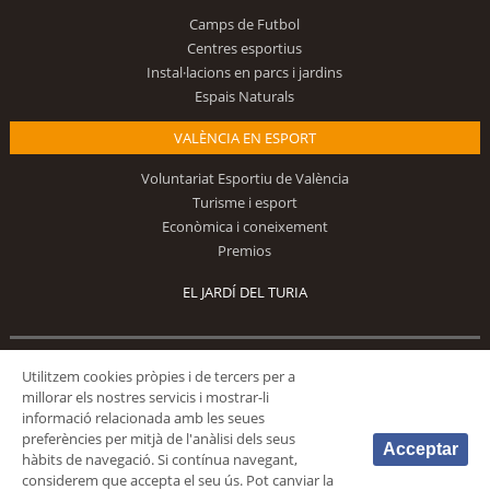
Camps de Futbol
Centres esportius
Instal·lacions en parcs i jardins
Espais Naturals
VALÈNCIA EN ESPORT
Voluntariat Esportiu de València
Turisme i esport
Econòmica i coneixement
Premios
EL JARDÍ DEL TURIA
Segueix-nos
Utilitzem cookies pròpies i de tercers per a
millorar els nostres servicis i mostrar-li
informació relacionada amb les seues
preferències per mitjà de l'anàlisi dels seus
Acceptar
hàbits de navegació. Si contínua navegant,
considerem que accepta el seu ús. Pot canviar la