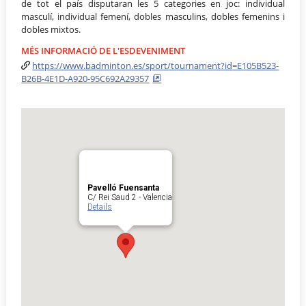
de tot el país disputaran les 5 categories en joc: individual
masculí, individual femení, dobles masculins, dobles femenins i
dobles mixtos.
MÉS INFORMACIÓ DE L'ESDEVENIMENT
https://www.badminton.es/sport/tournament?id=E105B523-
B26B-4E1D-A920-95C692A29357
Pavelló Fuensanta
C/ Rei Saud 2 - Valencia
Details