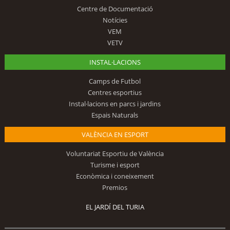
Centre de Documentació
Notícies
VEM
VETV
INSTAL·LACIONS
Camps de Futbol
Centres esportius
Instal·lacions en parcs i jardins
Espais Naturals
VALÈNCIA EN ESPORT
Voluntariat Esportiu de València
Turisme i esport
Econòmica i coneixement
Premios
EL JARDÍ DEL TURIA