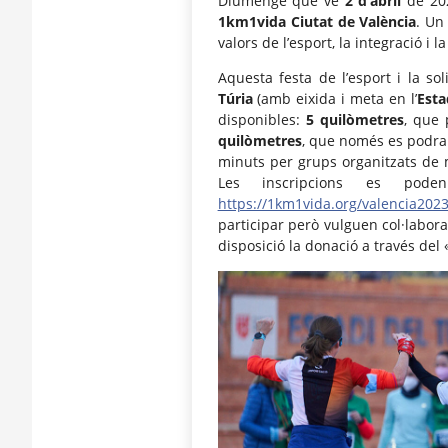
Diumenge que ve
2 d’abril
de 202
1km1vida Ciutat de València
. Un
valors de l’esport, la integració i la
Aquesta festa de l’esport i la so
Túria
(amb eixida i meta en l’
Esta
disponibles:
5 quilòmetres
, que 
quilòmetres
, que només es podran
minuts per grups organitzats de m
Les inscripcions es pod
https://1km1vida.org/valencia2023
participar però vulguen col·labora
disposició la donació a través del 