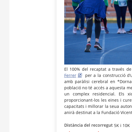
El 100% del recaptat a través de 
Ferrer
per a la construcció d’u
amb paràlisi cerebral en *Dornal
població no té accés a aquesta me
un complex residencial. Els xi
proporcionant-los les eines i cu
capacitats i millorar la seua auto
anirà destinat a la Fundació Vicent
Distància del recorregut
5K i 10K