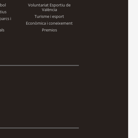
bol
Voluntariat Esportiu de
València
tius
Turisme i esport
parcs i
Econòmica i coneixement
als
Premios