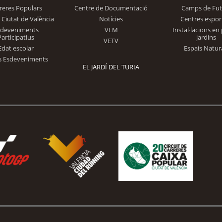
reres Populars
Centre de Documentació
Camps de Fut
 Ciutat de València
Notícies
Centres espor
Trinidad Alfonso
sdeveniments
VEM
Instal·lacions en 
Participatius
jardins
VETV
Edat escolar
Espais Natur
s Esdeveniments
EL JARDÍ DEL TURIA