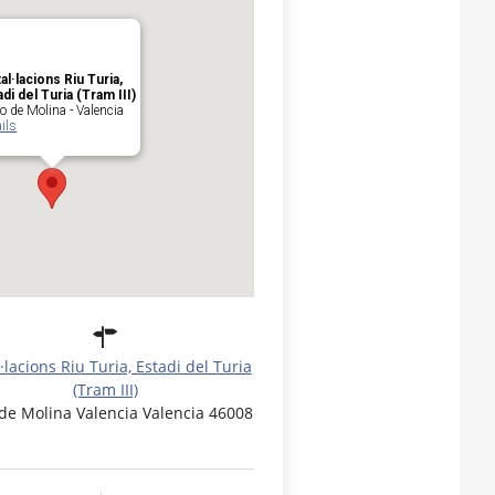
tal·lacions Riu Turia,
adi del Turia (Tram III)
o de Molina - Valencia
ils
l·lacions Riu Turia, Estadi del Turia
(Tram III)
 de Molina Valencia Valencia 46008