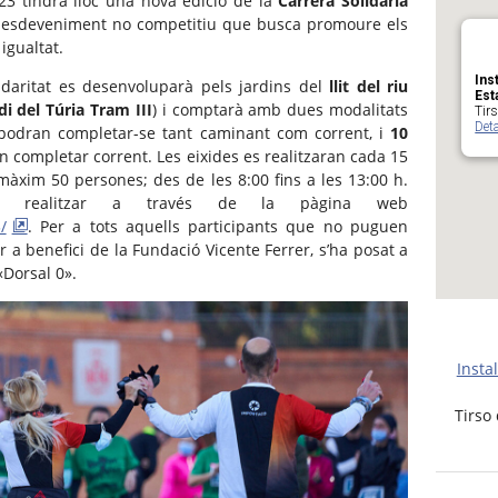
3 tindrà lloc una nova edició de la
Carrera Solidària
 esdeveniment no competitiu que busca promoure els
 igualtat.
Ins
lidaritat es desenvoluparà pels jardins del
llit del riu
Est
di del Túria Tram III
) i comptarà amb dues modalitats
Tirs
Deta
podran completar-se tant caminant com corrent, i
10
 completar corrent. Les eixides es realitzaran cada 15
àxim 50 persones; des de les 8:00 fins a les 13:00 h.
en realitzar a través de la pàgina web
/
. Per a tots aquells participants que no puguen
r a benefici de la Fundació Vicente Ferrer, s’ha posat a
«Dorsal 0».
Insta
Tirso