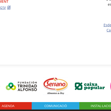
IMENT
es
023/
Esd
Ca
AGENDA
Logo Fundación
COMUNICACIÓ
INSTAL·LACI