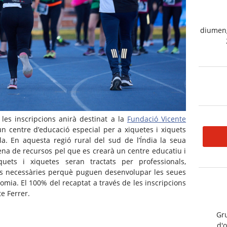
diumeng
les inscripcions anirà destinat a la
Fundació Vicente
n centre d’educació especial per a xiquetes i xiquets
a. En aquesta regió rural del sud de l’Índia la seua
na de recursos pel que es crearà un centre educatiu i
quets i xiquetes seran tractats per professionals,
res necessàries perquè puguen desenvolupar les seues
nomia. El 100% del recaptat a través de les inscripcions
e Ferrer.
Gru
d'