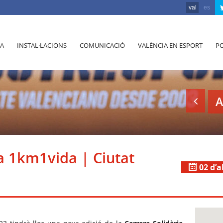
val
es
A
INSTAL·LACIONS
COMUNICACIÓ
VALÈNCIA EN ESPORT
PO
A
a 1km1vida | Ciutat
02 d’a