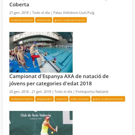
Coberta
27 gen. 2018 |
Todo el día |
Palau Velòdrom Lluís Puig
esdeveniments
atletisme
grans esdeveniments
Campionat d'Espanya AXA de natació de
jóvens per categories d'edat 2018
20 gen. 2018 - 21 gen. 2018 |
Todo el día |
Poliesportiu Natzaret
esdeveniments
adaptados
natació
edat escolar
grans esdeveniments