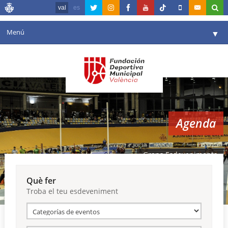
val
es
Menú
▼
La fundació
▼
Agenda
Instal·lacions
▼
Agenda
Comunicació
▼
València en esport
▼
Grans Esdeveniments
Portal de Transparència
Què fer
Troba el teu esdeveniment
Reserves
▼