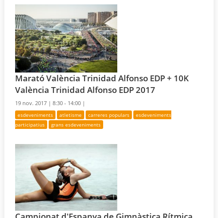
Marató València Trinidad Alfonso EDP + 10K
València Trinidad Alfonso EDP 2017
19 nov. 2017 |
8:30 - 14:00 |
esdeveniments
atletisme
carreres populars
esdeveniments
participatius
grans esdeveniments
Campionat d'Espanya de Gimnàstica Rítmica