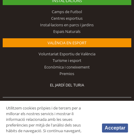
INSTAL·LACIONS
Camps de Futbol
Centres esportius
Instal·lacions en parcs i jardins
Espais Naturals
VALÈNCIA EN ESPORT
Voluntariat Esportiu de València
Turisme i esport
Econòmica i coneixement
Premios
EL JARDÍ DEL TURIA
Utilitzem cookies pròpies i de tercers per a
Segueix-nos
millorar els nostres servicis i mostrar-li
informació relacionada amb les seues
preferències per mitjà de l'anàlisi dels seus
Acceptar
hàbits de navegació. Si contínua navegant,