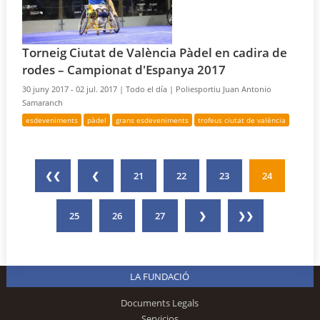
Torneig Ciutat de València Pàdel en cadira de
rodes – Campionat d'Espanya 2017
30 juny 2017 - 02 jul. 2017 |
Todo el día |
Poliesportiu Juan Antonio
Samaranch
esdeveniments
pàdel
grans esdeveniments
trofeus ciutat de valència
❮❮
❮
21
22
23
24
25
26
27
❯
❯❯
LA FUNDACIÓ
Documents Legals
Servicios