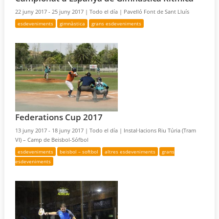
22 juny 2017 - 25 juny 2017 |
Todo el día |
Pavelló Font de Sant Lluís
esdeveniments
gimnàstica
grans esdeveniments
Federations Cup 2017
13 juny 2017 - 18 juny 2017 |
Todo el día |
Instal·lacions Riu Túria (Tram
VI) – Camp de Beisbol-Sófbol
esdeveniments
beisbol – softbol
altres esdeveniments
grans
esdeveniments