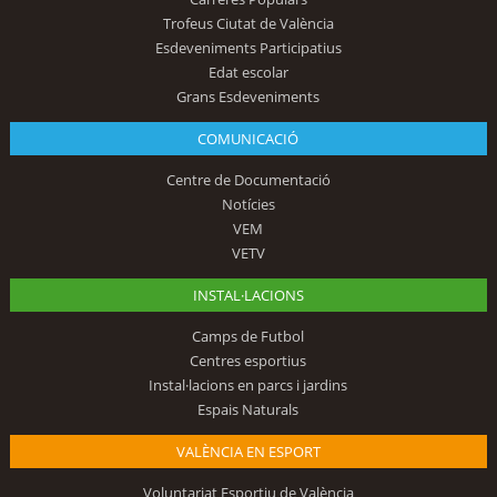
Trofeus Ciutat de València
Esdeveniments Participatius
Edat escolar
Grans Esdeveniments
COMUNICACIÓ
Centre de Documentació
Notícies
VEM
VETV
INSTAL·LACIONS
Camps de Futbol
Centres esportius
Instal·lacions en parcs i jardins
Espais Naturals
VALÈNCIA EN ESPORT
Voluntariat Esportiu de València