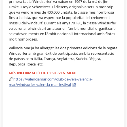
primera taula ‘Windsurfer’ va nàixer en 1967 de la mà de Jim
Drake i Hoyle Schweitzer. El disseny original va ser un monotip
que va vendre més de 400.000 unitats, la classe més nombrosa
fins a la data, que va esperonar la popularitat i el creixement
massiu del windsurf. Durant els anys 70 i 80, la classe Windsurfer
va coronar el windsurf amateur en l’àmbit mundial, organitzant-
se esdeveniments en l’àmbit nacional i internacional amb flotes
molt nombroses.
València Mar ja ha albergat les dos primeres edicions de la regata
Windsurfer amb gran èxit de participació, amb la representació
de països com Itàlia, França, Anglaterra, Suècia, Bèlgica,
República Txeca, etc.
MÉS INFORMACIÓ DE L'ESDEVENIMENT
https://valenciamar.com/club-de-vela-valencia-
mar/windsurfer-valencia-mar-festival