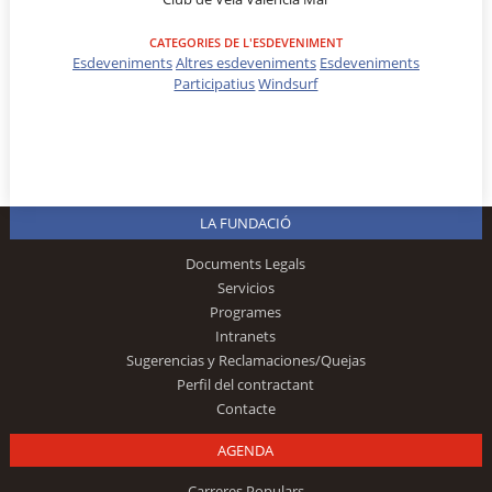
CATEGORIES DE L'ESDEVENIMENT
Esdeveniments
Altres esdeveniments
Esdeveniments
Participatius
Windsurf
LA FUNDACIÓ
Documents Legals
Servicios
Programes
Intranets
Sugerencias y Reclamaciones/Quejas
Perfil del contractant
Contacte
AGENDA
Carreres Populars