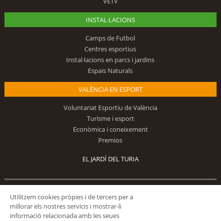
VETV
INSTAL·LACIONS
Camps de Futbol
Centres esportius
Instal·lacions en parcs i jardins
Espais Naturals
VALÈNCIA EN ESPORT
Voluntariat Esportiu de València
Turisme i esport
Econòmica i coneixement
Premios
EL JARDÍ DEL TURIA
Segueix-nos
Utilitzem cookies pròpies i de tercers per a
millorar els nostres servicis i mostrar-li
informació relacionada amb les seues