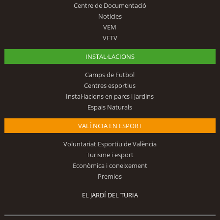
Centre de Documentació
Notícies
VEM
VETV
INSTAL·LACIONS
Camps de Futbol
Centres esportius
Instal·lacions en parcs i jardins
Espais Naturals
VALÈNCIA EN ESPORT
Voluntariat Esportiu de València
Turisme i esport
Econòmica i coneixement
Premios
EL JARDÍ DEL TURIA