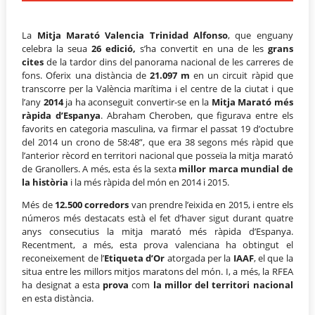
La
Mitja Marató Valencia Trinidad Alfonso
, que enguany
celebra la seua
26 edició,
s’ha convertit en una de les
grans
cites
de la tardor dins del panorama nacional de les carreres de
fons. Oferix una distància de
21.097 m
en un circuit ràpid que
transcorre per la València marítima i el centre de la ciutat i que
l’any
2014
ja ha aconseguit convertir-se en la
Mitja Marató més
ràpida d’Espanya
. Abraham Cheroben, que figurava entre els
favorits en categoria masculina, va firmar el passat 19 d’octubre
del 2014 un crono de 58:48”, que era 38 segons més ràpid que
l’anterior rècord en territori nacional que posseïa la mitja marató
de Granollers. A més, esta és la sexta
millor marca mundial de
la història
i la més ràpida del món en 2014 i 2015.
Més de
12.500 corredors
van prendre l’eixida en 2015, i entre els
números més destacats està el fet d’haver sigut durant quatre
anys consecutius la mitja marató més ràpida d’Espanya.
Recentment, a més, esta prova valenciana ha obtingut el
reconeixement de l’
Etiqueta d’Or
atorgada per la
IAAF
, el que la
situa entre les millors mitjos maratons del món. I, a més, la RFEA
ha designat a esta
prova
com
la millor del territori nacional
en esta distància.