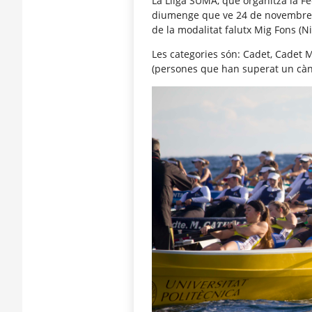
La Lliga SUMA, que organitza la F
diumenge que ve 24 de novembre e
de la modalitat falutx Mig Fons (Niv
Les categories són: Cadet, Cadet Mi
(persones que han superat un cà