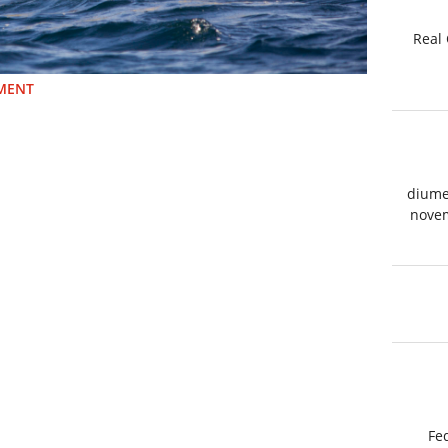
Real 
IMENT
diume
nove
Fe