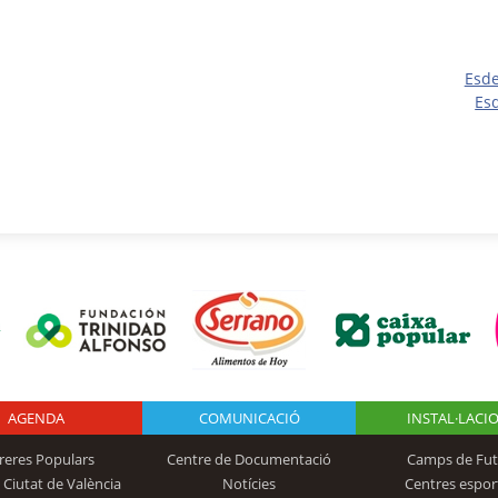
Esd
Es
AGENDA
Logo Fundación
COMUNICACIÓ
INSTAL·LACI
reres Populars
Centre de Documentació
Camps de Fut
 Ciutat de València
Notícies
Centres espor