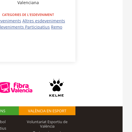
Valenciana
CATEGORIES DE L'ESDEVENIMENT
eveniments
Altres esdeveniments
deveniments Participatius
Remo
ONS
VALÈNCIA EN ESPORT
bol
Voluntariat Esportiu de
València
tius