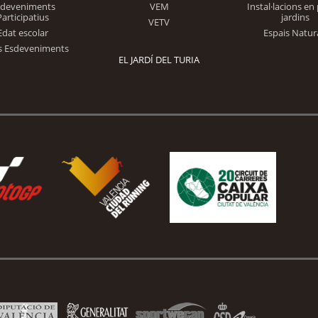
Trinidad Alfonso
sdeveniments
VEM
Instal·lacions en 
Participatius
jardins
VETV
Edat escolar
Espais Natur
s Esdeveniments
EL JARDÍ DEL TURIA