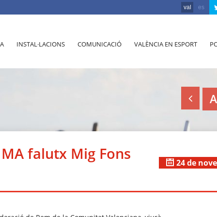
val
es
A
INSTAL·LACIONS
COMUNICACIÓ
VALÈNCIA EN ESPORT
PO
A
UMA falutx Mig Fons
24 de nov