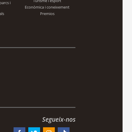
Turisme i esport
parcs i
Econòmica i coneixement
als
Premios
Segueix-nos