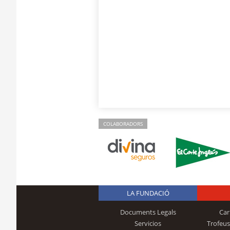
COLABORADORS
LA FUNDACIÓ
Documents Legals
Car
Servicios
Trofeus