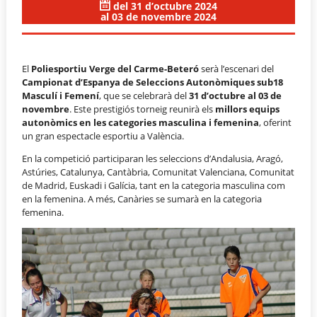
del 31 d’octubre 2024
al 03 de novembre 2024
El
Poliesportiu Verge del Carme-
Beteró
serà l’escenari del
Campionat d’Espanya de Seleccions Autonòmiques sub18
Masculí i Femení
, que se celebrarà del
31 d’octubre al 03 de
novembre
. Este prestigiós torneig reunirà els
millors equips
autonòmics en les categories masculina i femenina
, oferint
un gran espectacle esportiu a València.
En la competició participaran les seleccions d’Andalusia, Aragó,
Astúries, Catalunya, Cantàbria, Comunitat Valenciana, Comunitat
de Madrid, Euskadi i Galícia, tant en la categoria masculina com
en la femenina. A més, Canàries se sumarà en la categoria
femenina.