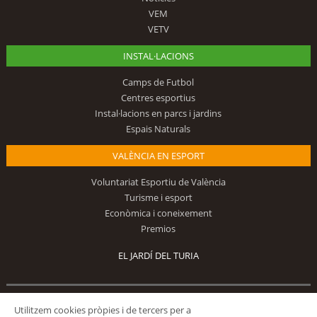
VEM
VETV
INSTAL·LACIONS
Camps de Futbol
Centres esportius
Instal·lacions en parcs i jardins
Espais Naturals
VALÈNCIA EN ESPORT
Voluntariat Esportiu de València
Turisme i esport
Econòmica i coneixement
Premios
EL JARDÍ DEL TURIA
Utilitzem cookies pròpies i de tercers per a
Segueix-nos