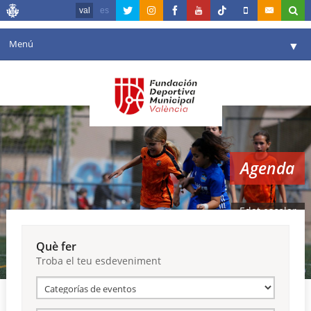
val
es
Menú
▼
La fundació
▼
Agenda
Instal·lacions
▼
Agenda
Comunicació
▼
València en esport
▼
Edat escolar
Portal de Transparència
Què fer
Troba el teu esdeveniment
Reserves
▼