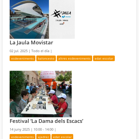
La Jaula Movistar
02 jul. 2025 |
Todo el día |
esdeveniments
baloncesto
altres esdeveniments
edat escolar
Festival ‘La Dama dels Escacs’
14 juny 2025 |
10:00 - 14:00 |
esdeveniments
ajedrez
edat escolar