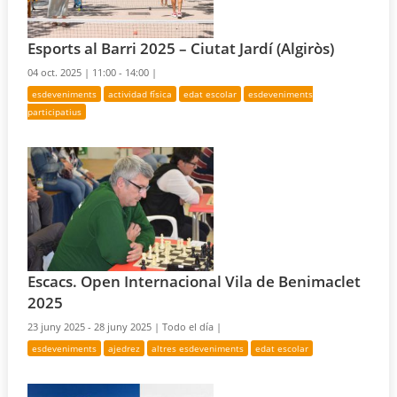
Esports al Barri 2025 – Ciutat Jardí (Algiròs)
04 oct. 2025 |
11:00 - 14:00 |
esdeveniments
actividad física
edat escolar
esdeveniments
participatius
Escacs. Open Internacional Vila de Benimaclet
2025
23 juny 2025 - 28 juny 2025 |
Todo el día |
esdeveniments
ajedrez
altres esdeveniments
edat escolar