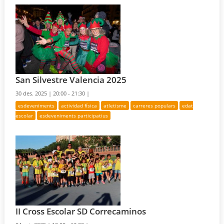
San Silvestre Valencia 2025
30 des. 2025 |
20:00 - 21:30 |
esdeveniments
actividad física
atletisme
carreres populars
edat
escolar
esdeveniments participatius
II Cross Escolar SD Correcaminos