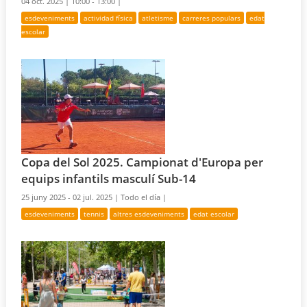
04 oct. 2025 |
10:00 - 13:00 |
esdeveniments
actividad física
atletisme
carreres populars
edat
escolar
Copa del Sol 2025. Campionat d'Europa per
equips infantils masculí Sub-14
25 juny 2025 - 02 jul. 2025 |
Todo el día |
esdeveniments
tennis
altres esdeveniments
edat escolar