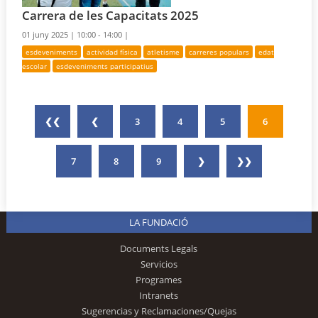
Carrera de les Capacitats 2025
01 juny 2025 |
10:00 - 14:00 |
esdeveniments
actividad física
atletisme
carreres populars
edat
escolar
esdeveniments participatius
❮❮
❮
3
4
5
6
7
8
9
❯
❯❯
LA FUNDACIÓ
Documents Legals
Servicios
Programes
Intranets
Sugerencias y Reclamaciones/Quejas