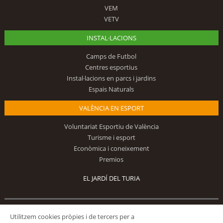
VEM
VETV
INSTAL·LACIONS
Camps de Futbol
Centres esportius
Instal·lacions en parcs i jardins
Espais Naturals
VALÈNCIA EN ESPORT
Voluntariat Esportiu de València
Turisme i esport
Econòmica i coneixement
Premios
EL JARDÍ DEL TURIA
Segueix-nos
Utilitzem cookies pròpies i de tercers per a