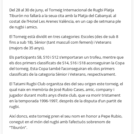
Del 28 al 30 de juny, el Torneig Internacional de Rugbi Platja
Tiburón no fallarà a la seua cita amb la Platja del Cabanyal, al
costat de l’Hotel Les Arenes València, en un cap de setmana ple
de rugbi i amics.
El Torneig està dividit en tres categories: Escoles (des de
sub
8
fins a
sub
18), Sènior (tant masculí com femení) i Veterans
(majors de 35 anys).
Els participants
S8
,
S10
i
S12
s’emportaran un trofeu, mentre que
els dos primers classificats de
S14
,
S16
i
S18
aconseguiran la Copa
del torneig. Esta Copa també l’aconseguiran els dos primers
classificats de la categoria Sènior i Veterans, respectivament.
El Tatami Rugbi Club organitza des del seu origen este torneig, el
qual naix en memòria de José
Rubio
Cases, amic, company i
jugador durant molts anys d’este club, que va morir tristament
en la temporada 1996-1997, després de la disputa d’un partit de
rugbi.
Així doncs, este torneig pren el seu nom en honor a
Pepe
Rubio
,
conegut en el món del rugbi amb l’afectuós sobrenom de
“Tiburón”.