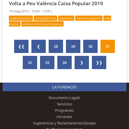
Volta a Peu València Caixa Popular 2019
19 maig 2019 |
10:00 - 13:00 |
esdeveniments
actividad física
atletisme
carreres populars
edat
escolar
esdeveniments participatius
❮❮
❮
28
29
30
31
32
33
34
❯
❯❯
LA FUNDACIÓ
Documents Legals
Servicios
Programes
Intranets
Sugerencias y Reclamaciones/Quejas