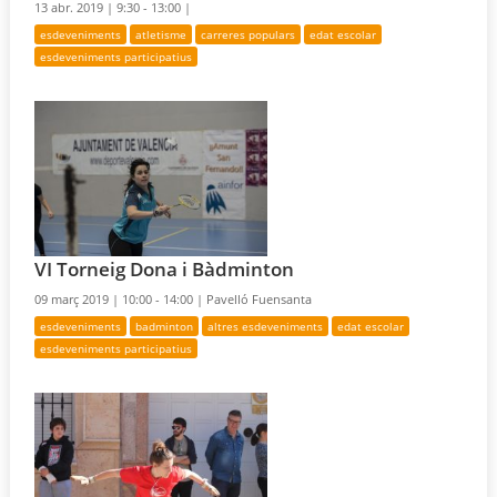
13 abr. 2019 |
9:30 - 13:00 |
esdeveniments
atletisme
carreres populars
edat escolar
esdeveniments participatius
VI Torneig Dona i Bàdminton
09 març 2019 |
10:00 - 14:00 |
Pavelló Fuensanta
esdeveniments
badminton
altres esdeveniments
edat escolar
esdeveniments participatius