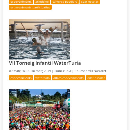
esdeveniments
atletisme
carreres populars
edat escolar
esdeveniments participatius
VII Torneig Infantil WaterTuria
09 març 2019 - 10 març 2019 |
Todo el día |
Poliesportiu Natzaret
esdeveniments
waterpolo
altres esdeveniments
edat escolar