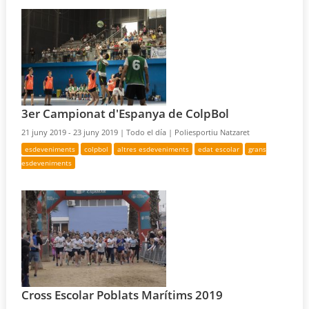
3er Campionat d'Espanya de ColpBol
21 juny 2019 - 23 juny 2019 |
Todo el día |
Poliesportiu Natzaret
esdeveniments
colpbol
altres esdeveniments
edat escolar
grans
esdeveniments
Cross Escolar Poblats Marítims 2019