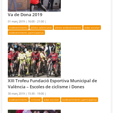
Va de Dona 2019
01 març 2019 |
16:00 - 21:00 |
esdeveniments
pilota valenciana
altres esdeveniments
edat escolar
esdeveniments participatius
XIII Trofeu Fundació Esportiva Municipal de
València – Escoles de ciclisme i Dones
30 març 2019 |
15:30 - 19:00 |
esdeveniments
ciclisme
edat escolar
esdeveniments participatius