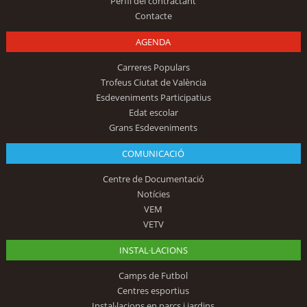
Perfil del contractant
Contacte
AGENDA
Carreres Populars
Trofeus Ciutat de València
Esdeveniments Participatius
Edat escolar
Grans Esdeveniments
COMUNICACIÓ
Centre de Documentació
Notícies
VEM
VETV
INSTAL·LACIONS
Camps de Futbol
Centres esportius
Instal·lacions en parcs i jardins