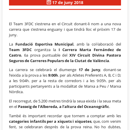
17 de juny 2018
El Team 3FDC s’estrena en el Circuit donant-li nom a una nova
carrera que s’estrena enguany i que tindrà lloc el pròxim 17 de
juny.
La
Fundació Esportiva Municipal
, amb la col·laboració del
Team 3FDC
organitza la
I Carrera Marta Fernández de
Castro
, 6a prova puntuable del
XIV Circuit Divina Pastora
Seguros de Carreres Populars de la Ciutat de València
.
La carrera se celebrarà el diumenge
17 de juny
, donant-se
l’eixida a la prova a les
9:00h
. per als Atletes Preferents A, B, C i D;
a les 9:04h. per a la resta de corredors i a les 9:05h. per als
participants pertanyents a la modalitat de Marxa a Peu / Marxa
Nòrdica.
El recorregut, de 5.200 metres tindrà la seua eixida i la seua meta
en el
Passeig de l’Albereda, a l’altura del Oceanogràfic
.
També és important recordar que tornem a comptar amb les
categories infantils per a xiquets i xiquetes
, que, com venim
fent, se celebraran després de la prova reina. No ho dubtes,