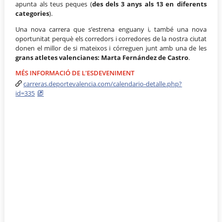
apunta als teus peques (
des dels 3 anys als 13 en diferents
categories
).
Una nova carrera que s’estrena enguany i, també una nova
oportunitat perquè els corredors i corredores de la nostra ciutat
donen el millor de si mateixos i córreguen junt amb una de les
grans atletes valencianes: Marta Fernández de Castro
.
MÉS INFORMACIÓ DE L'ESDEVENIMENT
carreras.deportevalencia.com/calendario-detalle.php?
id=335